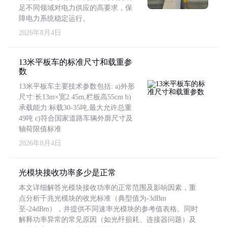
足不同领域对电力供应的高要求，保
障电力系统稳定运行。
2026年8月4日
13米平板车的标准尺寸和载重参
数
13米平板车主要技术参数包括: a)外形
尺寸:长13m×宽2.45m,栏板高55cm b)
承载能力:标载30-35吨,最大允许总重
49吨 c)符合国家道路车辆外廓尺寸及
轴荷限值标准
2026年8月4日
光模块接收功率多少是正常
本文详细解答光模块接收功率的正常范围及影响因素，重
点分析千兆光模块的收光标准（典型值为-3dBm
至-24dBm），并提供不同速率光模块的参考值表格。同时
解释功率异常的常见原因（如光纤损耗、连接器问题）及