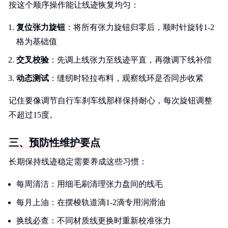
按这个顺序操作能让线迹恢复均匀：
复位张力旋钮
：将所有张力旋钮归零后，顺时针旋转1-2
格为基础值
交叉校验
：先调上线张力至线迹平直，再微调下线补偿
动态测试
：缝纫时轻拉布料，观察线环是否同步收紧
记住要像调节自行车刹车线那样保持耐心，每次旋钮调整
不超过15度。
三、预防性维护要点
长期保持线迹稳定需要养成这些习惯：
每周清洁：用细毛刷清理张力盘间的线毛
每月上油：在摆梭轨道滴1-2滴专用润滑油
换线必查：不同材质线更换时重新校准张力