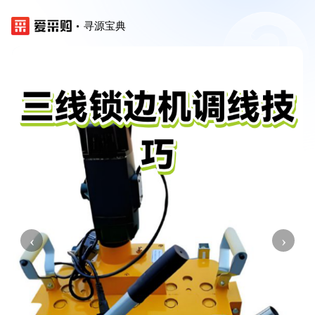
寻源宝典
‹
›