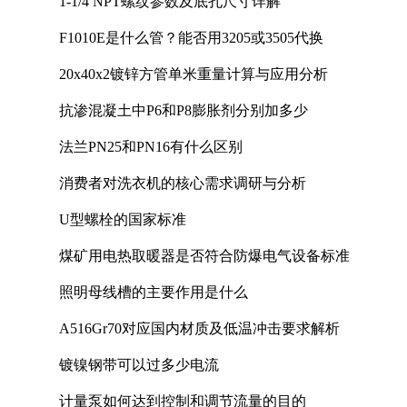
1-1/4 NPT螺纹参数及底孔尺寸详解
F1010E是什么管？能否用3205或3505代换
20x40x2镀锌方管单米重量计算与应用分析
抗渗混凝土中P6和P8膨胀剂分别加多少
法兰PN25和PN16有什么区别
消费者对洗衣机的核心需求调研与分析
U型螺栓的国家标准
煤矿用电热取暖器是否符合防爆电气设备标准
照明母线槽的主要作用是什么
A516Gr70对应国内材质及低温冲击要求解析
镀镍钢带可以过多少电流
计量泵如何达到控制和调节流量的目的