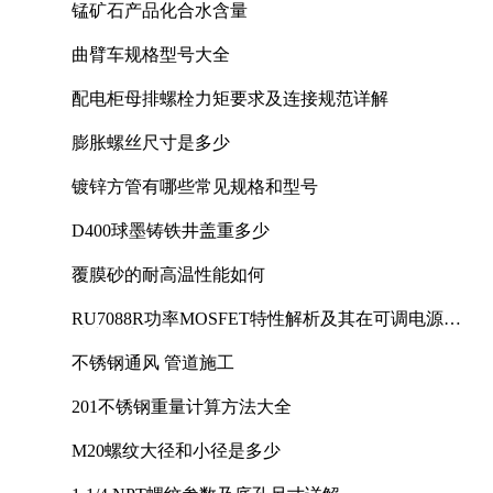
锰矿石产品化合水含量
曲臂车规格型号大全
配电柜母排螺栓力矩要求及连接规范详解
膨胀螺丝尺寸是多少
镀锌方管有哪些常见规格和型号
D400球墨铸铁井盖重多少
覆膜砂的耐高温性能如何
RU7088R功率MOSFET特性解析及其在可调电源设
计中的实践
不锈钢通风 管道施工
201不锈钢重量计算方法大全
M20螺纹大径和小径是多少