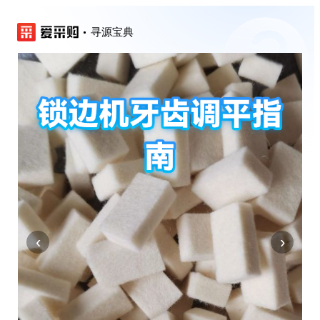
寻源宝典
‹
›