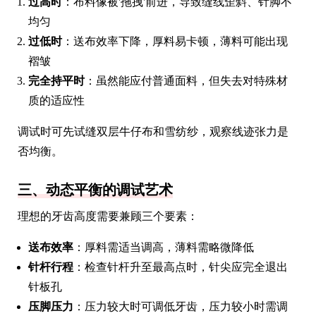
过高时
：布料像被'拖拽'前进，导致缝线歪斜、针脚不
均匀
过低时
：送布效率下降，厚料易卡顿，薄料可能出现
褶皱
完全持平时
：虽然能应付普通面料，但失去对特殊材
质的适应性
调试时可先试缝双层牛仔布和雪纺纱，观察线迹张力是
否均衡。
三、动态平衡的调试艺术
理想的牙齿高度需要兼顾三个要素：
送布效率
：厚料需适当调高，薄料需略微降低
针杆行程
：检查针杆升至最高点时，针尖应完全退出
针板孔
压脚压力
：压力较大时可调低牙齿，压力较小时需调