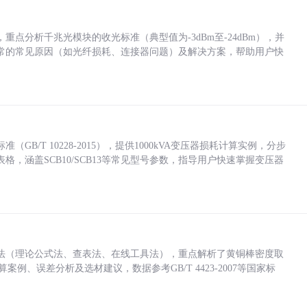
点分析千兆光模块的收光标准（典型值为-3dBm至-24dBm），并
常的常见原因（如光纤损耗、连接器问题）及解决方案，帮助用户快
/T 10228-2015），提供1000kVA变压器损耗计算实例，分步
，涵盖SCB10/SCB13等常见型号参数，指导用户快速掌握变压器
法（理论公式法、查表法、在线工具法），重点解析了黄铜棒密度取
计算案例、误差分析及选材建议，数据参考GB/T 4423-2007等国家标