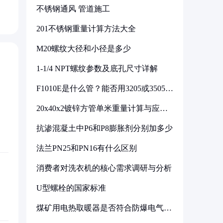
不锈钢通风 管道施工
201不锈钢重量计算方法大全
M20螺纹大径和小径是多少
1-1/4 NPT螺纹参数及底孔尺寸详解
F1010E是什么管？能否用3205或3505代
换
20x40x2镀锌方管单米重量计算与应用
分析
抗渗混凝土中P6和P8膨胀剂分别加多少
法兰PN25和PN16有什么区别
消费者对洗衣机的核心需求调研与分析
U型螺栓的国家标准
煤矿用电热取暖器是否符合防爆电气设
备标准