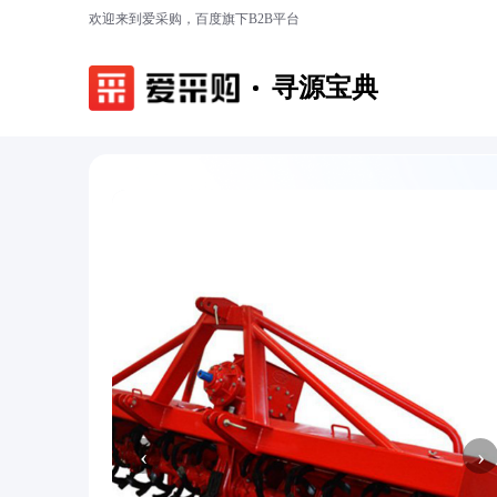
欢迎来到爱采购，百度旗下B2B平台
寻源宝典
‹
›