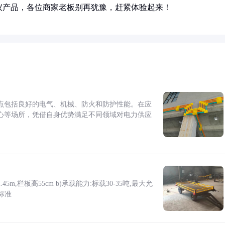
仪产品，各位商家老板别再犹豫，赶紧体验起来！
点包括良好的电气、机械、防火和防护性能。在应
心等场所，凭借自身优势满足不同领域对电力供应
5m,栏板高55cm b)承载能力:标载30-35吨,最大允
标准