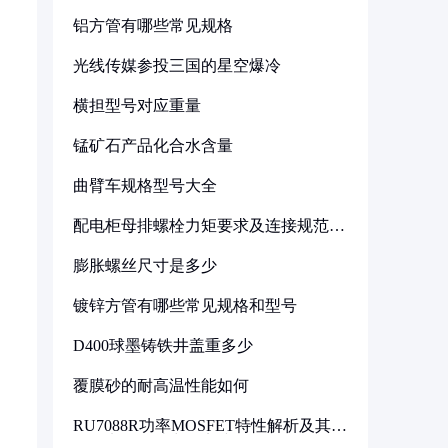
铝方管有哪些常见规格
光线传媒参投三国的星空爆冷
横担型号对应重量
锰矿石产品化合水含量
曲臂车规格型号大全
配电柜母排螺栓力矩要求及连接规范详
解
膨胀螺丝尺寸是多少
镀锌方管有哪些常见规格和型号
D400球墨铸铁井盖重多少
覆膜砂的耐高温性能如何
RU7088R功率MOSFET特性解析及其在
可调电源设计中的实践