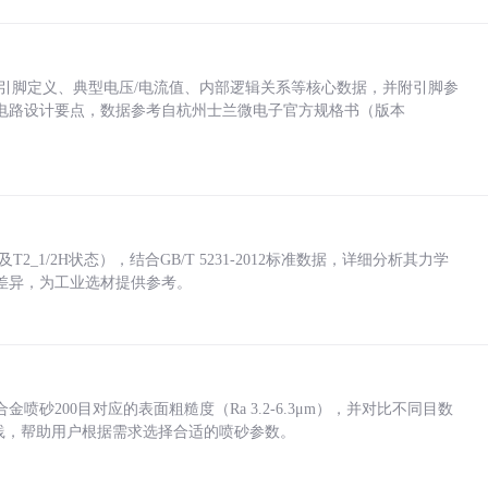
括各引脚定义、典型电压/电流值、内部逻辑关系等核心数据，并附引脚参
电路设计要点，数据参考自杭州士兰微电子官方规格书（版本
_1/2H状态），结合GB/T 5231-2012标准数据，详细分析其力学
差异，为工业选材提供参考。
砂200目对应的表面粗糙度（Ra 3.2-6.3μm），并对比不同目数
业实践，帮助用户根据需求选择合适的喷砂参数。