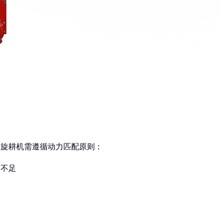
双轴旋耕机需遵循动力匹配原则：
力不足