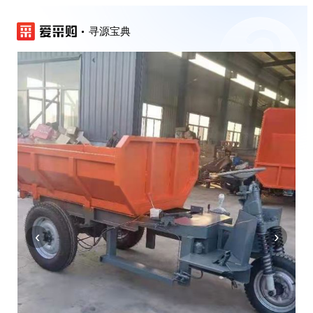
寻源宝典
‹
›