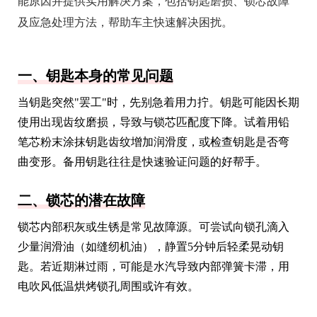
能原因并提供实用解决方案，包括钥匙磨损、锁芯故障
及应急处理方法，帮助车主快速解决困扰。
一、钥匙本身的常见问题
当钥匙突然"罢工"时，先别急着用力拧。钥匙可能因长期
使用出现齿纹磨损，导致与锁芯匹配度下降。试着用铅
笔芯粉末涂抹钥匙齿纹增加润滑度，或检查钥匙是否弯
曲变形。备用钥匙往往是快速验证问题的好帮手。
二、锁芯的潜在故障
锁芯内部积灰或生锈是常见故障源。可尝试向锁孔滴入
少量润滑油（如缝纫机油），静置5分钟后轻柔晃动钥
匙。若近期淋过雨，可能是水汽导致内部弹簧卡滞，用
电吹风低温烘烤锁孔周围或许有效。