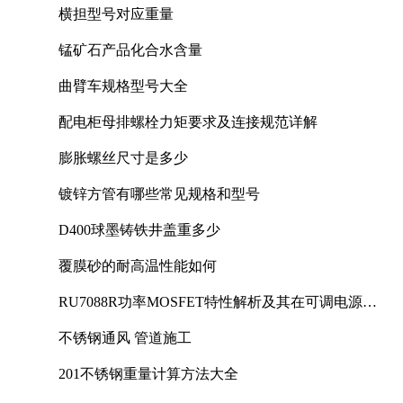
横担型号对应重量
锰矿石产品化合水含量
曲臂车规格型号大全
配电柜母排螺栓力矩要求及连接规范详解
膨胀螺丝尺寸是多少
镀锌方管有哪些常见规格和型号
D400球墨铸铁井盖重多少
覆膜砂的耐高温性能如何
RU7088R功率MOSFET特性解析及其在可调电源设
计中的实践
不锈钢通风 管道施工
201不锈钢重量计算方法大全