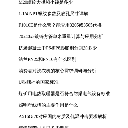
M20螺纹大径和小径是多少
1-1/4 NPT螺纹参数及底孔尺寸详解
F1010E是什么管？能否用3205或3505代换
20x40x2镀锌方管单米重量计算与应用分析
抗渗混凝土中P6和P8膨胀剂分别加多少
法兰PN25和PN16有什么区别
消费者对洗衣机的核心需求调研与分析
U型螺栓的国家标准
煤矿用电热取暖器是否符合防爆电气设备标准
照明母线槽的主要作用是什么
A516Gr70对应国内材质及低温冲击要求解析
镀镍钢带可以过多少电流