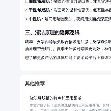
油性/混油肌
：啫喱的控油力更出色，尤其含薄
干性/敏感肌
：洗面奶的温和性更优，氨基酸类
中性肌
：晨间用啫喱醒肤，夜间用洗面奶深度
三、清洁原理的隐藏逻辑
啫喱主要靠丙烯酸类聚合物吸附油脂，类似磁铁
油原理带走脏污。夏季出汗多时啫喱更高效，秋
想了解更多产品的具体功能？爱采购平台上有详
其他推荐
浇筑母线槽的特点和应用领域
本文详细介绍了浇筑母线槽的特点和应用领域。其特
用上，广泛用于商业建筑、工业厂房、医院和数据中