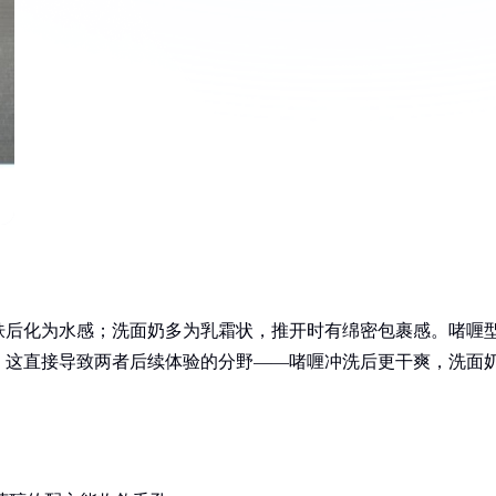
肤后化为水感；洗面奶多为乳霜状，推开时有绵密包裹感。啫喱
，这直接导致两者后续体验的分野——啫喱冲洗后更干爽，洗面