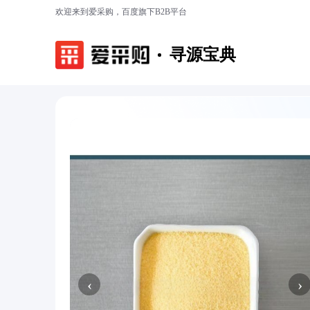
欢迎来到爱采购，百度旗下B2B平台
寻源宝典
‹
›