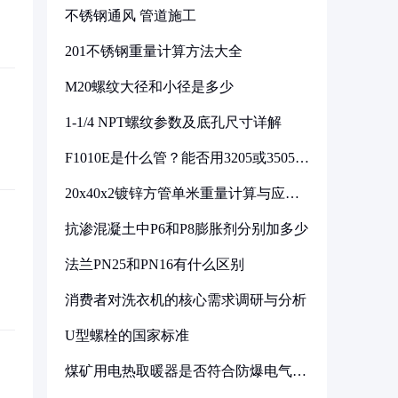
不锈钢通风 管道施工
201不锈钢重量计算方法大全
M20螺纹大径和小径是多少
1-1/4 NPT螺纹参数及底孔尺寸详解
F1010E是什么管？能否用3205或3505代
换
20x40x2镀锌方管单米重量计算与应用
分析
抗渗混凝土中P6和P8膨胀剂分别加多少
法兰PN25和PN16有什么区别
消费者对洗衣机的核心需求调研与分析
U型螺栓的国家标准
煤矿用电热取暖器是否符合防爆电气设
备标准