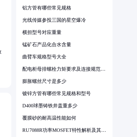
铝方管有哪些常见规格
光线传媒参投三国的星空爆冷
横担型号对应重量
锰矿石产品化合水含量
妆
曲臂车规格型号大全
配电柜母排螺栓力矩要求及连接规范详
解
膨胀螺丝尺寸是多少
镀锌方管有哪些常见规格和型号
D400球墨铸铁井盖重多少
覆膜砂的耐高温性能如何
RU7088R功率MOSFET特性解析及其在
可调电源设计中的实践