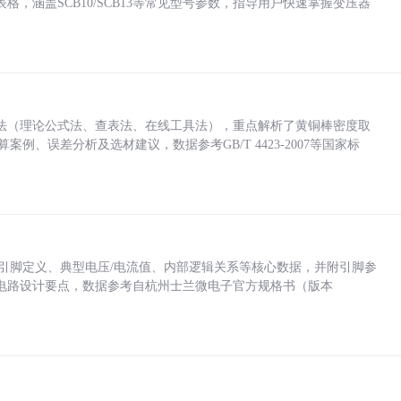
，涵盖SCB10/SCB13等常见型号参数，指导用户快速掌握变压器
法（理论公式法、查表法、在线工具法），重点解析了黄铜棒密度取
计算案例、误差分析及选材建议，数据参考GB/T 4423-2007等国家标
括各引脚定义、典型电压/电流值、内部逻辑关系等核心数据，并附引脚参
电路设计要点，数据参考自杭州士兰微电子官方规格书（版本