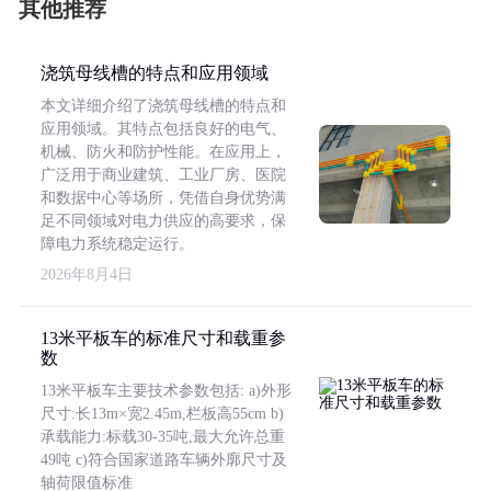
其他推荐
浇筑母线槽的特点和应用领域
本文详细介绍了浇筑母线槽的特点和
应用领域。其特点包括良好的电气、
机械、防火和防护性能。在应用上，
广泛用于商业建筑、工业厂房、医院
和数据中心等场所，凭借自身优势满
足不同领域对电力供应的高要求，保
障电力系统稳定运行。
2026年8月4日
13米平板车的标准尺寸和载重参
数
13米平板车主要技术参数包括: a)外形
尺寸:长13m×宽2.45m,栏板高55cm b)
承载能力:标载30-35吨,最大允许总重
49吨 c)符合国家道路车辆外廓尺寸及
轴荷限值标准