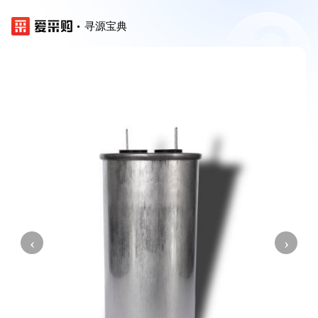
寻源宝典
‹
›