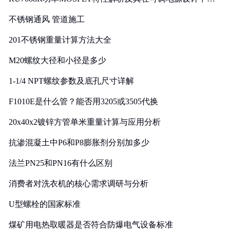
实践
不锈钢通风 管道施工
201不锈钢重量计算方法大全
M20螺纹大径和小径是多少
1-1/4 NPT螺纹参数及底孔尺寸详解
F1010E是什么管？能否用3205或3505代换
20x40x2镀锌方管单米重量计算与应用分析
抗渗混凝土中P6和P8膨胀剂分别加多少
法兰PN25和PN16有什么区别
消费者对洗衣机的核心需求调研与分析
U型螺栓的国家标准
煤矿用电热取暖器是否符合防爆电气设备标准