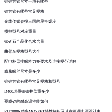
镀锌方管尺寸一般有哪些
铝方管有哪些常见规格
光线传媒参投三国的星空爆冷
横担型号对应重量
锰矿石产品化合水含量
曲臂车规格型号大全
配电柜母排螺栓力矩要求及连接规范详解
膨胀螺丝尺寸是多少
镀锌方管有哪些常见规格和型号
D400球墨铸铁井盖重多少
覆膜砂的耐高温性能如何
RU7088R功率MOSFET特性解析及其在可调电源设计中的