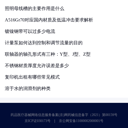
照明母线槽的主要作用是什么
A516Gr70对应国内材质及低温冲击要求解析
镀镍钢带可以过多少电流
计量泵如何达到控制和调节流量的目的
联轴器的轴孔形式有三种：Y型、J型、Z型
不锈钢材质厚度允许误差是多少
复印机出租有哪些常见模式
溶于水的润滑剂的种类
药品医疗器械网络信息服务备案(京)网药械信息备字（2021）第00159号
京ICP证030173号
京公网安备11000002000001号