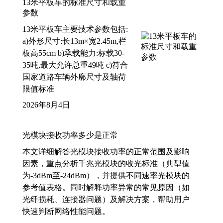
13米平板车的标准尺寸和载重
参数
13米平板车主要技术参数包括:
a)外形尺寸:长13m×宽2.45m,栏
板高55cm b)承载能力:标载30-
35吨,最大允许总重49吨 c)符合
国家道路车辆外廓尺寸及轴荷
限值标准
2026年8月4日
光模块接收功率多少是正常
本文详细解答光模块接收功率的正常范围及影响
因素，重点分析千兆光模块的收光标准（典型值
为-3dBm至-24dBm），并提供不同速率光模块的
参考值表格。同时解释功率异常的常见原因（如
光纤损耗、连接器问题）及解决方案，帮助用户
快速判断网络性能问题。