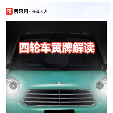
寻源宝典
‹
›