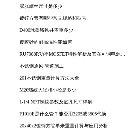
膨胀螺丝尺寸是多少
镀锌方管有哪些常见规格和型号
D400球墨铸铁井盖重多少
覆膜砂的耐高温性能如何
RU7088R功率MOSFET特性解析及其在可调电源设
计中的实践
不锈钢通风 管道施工
201不锈钢重量计算方法大全
M20螺纹大径和小径是多少
1-1/4 NPT螺纹参数及底孔尺寸详解
F1010E是什么管？能否用3205或3505代换
20x40x2镀锌方管单米重量计算与应用分析