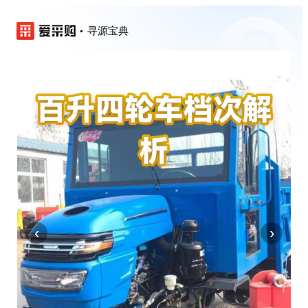
寻源宝典
‹
›