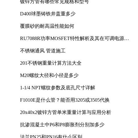
镀锌方管有哪些常见规格和型号
D400球墨铸铁井盖重多少
覆膜砂的耐高温性能如何
RU7088R功率MOSFET特性解析及其在可调电源设
计中的实践
不锈钢通风 管道施工
201不锈钢重量计算方法大全
M20螺纹大径和小径是多少
1-1/4 NPT螺纹参数及底孔尺寸详解
F1010E是什么管？能否用3205或3505代换
20x40x2镀锌方管单米重量计算与应用分析
抗渗混凝土中P6和P8膨胀剂分别加多少
法兰PN25和PN16有什么区别