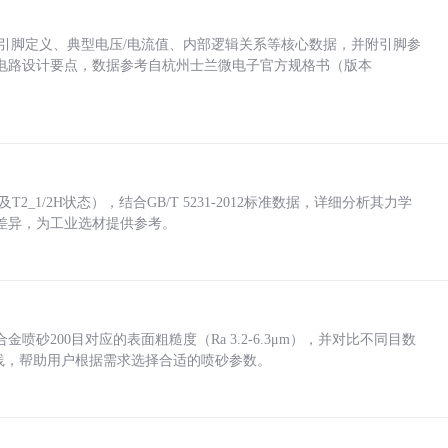
括各引脚定义、典型电压/电流值、内部逻辑关系等核心数据，并附引脚参
电路设计要点，数据参考自杭州士兰微电子官方规格书（版本
_1/2H状态），结合GB/T 5231-2012标准数据，详细分析其力学
差异，为工业选材提供参考。
砂200目对应的表面粗糙度（Ra 3.2-6.3μm），并对比不同目数
业实践，帮助用户根据需求选择合适的喷砂参数。