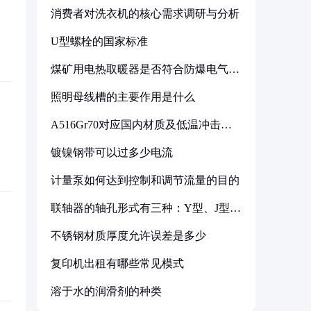
消费者对洗衣机的核心需求调研与分析
U型螺栓的国家标准
煤矿用电热取暖器是否符合防爆电气设
备标准
照明母线槽的主要作用是什么
A516Gr70对应国内材质及低温冲击要
求解析
镀镍钢带可以过多少电流
计量泵如何达到控制和调节流量的目的
联轴器的轴孔形式有三种：Y型、J型、
Z型
不锈钢材质厚度允许误差是多少
复印机出租有哪些常见模式
溶于水的润滑剂的种类