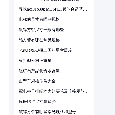
寻找nce01p30k MOSFET管的合适替代
型号
电梯的尺寸有哪些规格
镀锌方管尺寸一般有哪些
铝方管有哪些常见规格
光线传媒参投三国的星空爆冷
横担型号对应重量
锰矿石产品化合水含量
曲臂车规格型号大全
配电柜母排螺栓力矩要求及连接规范详
解
膨胀螺丝尺寸是多少
镀锌方管有哪些常见规格和型号