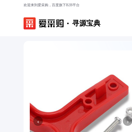
欢迎来到爱采购，百度旗下B2B平台
寻源宝典
‹
›