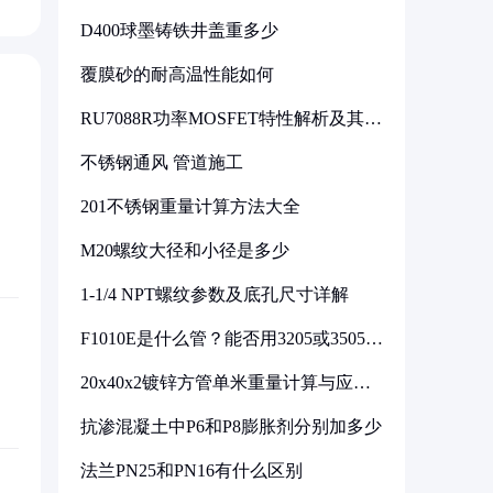
D400球墨铸铁井盖重多少
覆膜砂的耐高温性能如何
RU7088R功率MOSFET特性解析及其在
可调电源设计中的实践
不锈钢通风 管道施工
201不锈钢重量计算方法大全
M20螺纹大径和小径是多少
1-1/4 NPT螺纹参数及底孔尺寸详解
F1010E是什么管？能否用3205或3505代
换
20x40x2镀锌方管单米重量计算与应用
分析
抗渗混凝土中P6和P8膨胀剂分别加多少
法兰PN25和PN16有什么区别