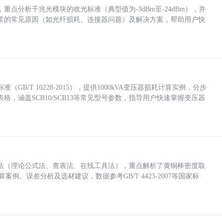
点分析千兆光模块的收光标准（典型值为-3dBm至-24dBm），并
常的常见原因（如光纤损耗、连接器问题）及解决方案，帮助用户快
/T 10228-2015），提供1000kVA变压器损耗计算实例，分步
，涵盖SCB10/SCB13等常见型号参数，指导用户快速掌握变压器
法（理论公式法、查表法、在线工具法），重点解析了黄铜棒密度取
计算案例、误差分析及选材建议，数据参考GB/T 4423-2007等国家标