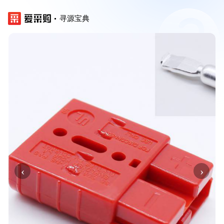
寻源宝典
‹
›