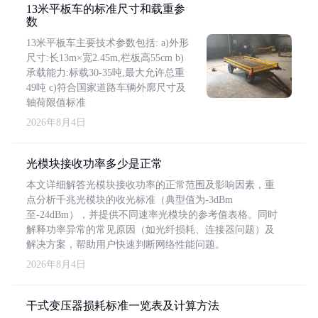
13米平板车的标准尺寸和载重参
数
13米平板车主要技术参数包括: a)外形
尺寸:长13m×宽2.45m,栏板高55cm b)
承载能力:标载30-35吨,最大允许总重
49吨 c)符合国家道路车辆外廓尺寸及
轴荷限值标准
2026年8月4日
光模块接收功率多少是正常
本文详细解答光模块接收功率的正常范围及影响因素，重
点分析千兆光模块的收光标准（典型值为-3dBm
至-24dBm），并提供不同速率光模块的参考值表格。同时
解释功率异常的常见原因（如光纤损耗、连接器问题）及
解决方案，帮助用户快速判断网络性能问题。
2026年8月4日
干式变压器损耗标准一览表及计算方法