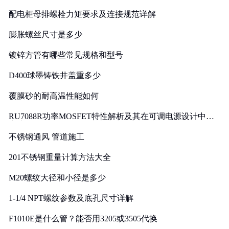
配电柜母排螺栓力矩要求及连接规范详解
膨胀螺丝尺寸是多少
镀锌方管有哪些常见规格和型号
D400球墨铸铁井盖重多少
覆膜砂的耐高温性能如何
RU7088R功率MOSFET特性解析及其在可调电源设计中的
实践
不锈钢通风 管道施工
201不锈钢重量计算方法大全
M20螺纹大径和小径是多少
1-1/4 NPT螺纹参数及底孔尺寸详解
F1010E是什么管？能否用3205或3505代换