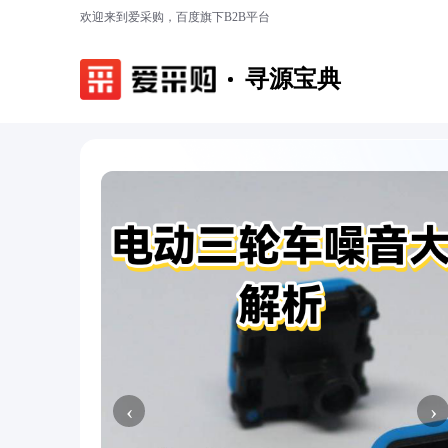
欢迎来到爱采购，百度旗下B2B平台
寻源宝典
‹
›