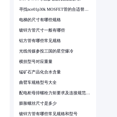
寻找nce01p30k MOSFET管的合适替代
型号
电梯的尺寸有哪些规格
镀锌方管尺寸一般有哪些
铝方管有哪些常见规格
光线传媒参投三国的星空爆冷
横担型号对应重量
锰矿石产品化合水含量
曲臂车规格型号大全
配电柜母排螺栓力矩要求及连接规范详
解
膨胀螺丝尺寸是多少
镀锌方管有哪些常见规格和型号