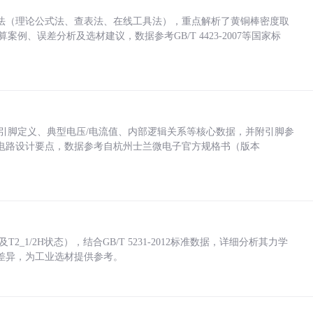
法（理论公式法、查表法、在线工具法），重点解析了黄铜棒密度取
计算案例、误差分析及选材建议，数据参考GB/T 4423-2007等国家标
括各引脚定义、典型电压/电流值、内部逻辑关系等核心数据，并附引脚参
电路设计要点，数据参考自杭州士兰微电子官方规格书（版本
_1/2H状态），结合GB/T 5231-2012标准数据，详细分析其力学
差异，为工业选材提供参考。