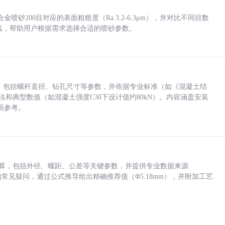
砂200目对应的表面粗糙度（Ra 3.2-6.3μm），并对比不同目数
业实践，帮助用户根据需求选择合适的喷砂参数。
力，包括螺杆直径、钻孔尺寸等参数，并依据专业标准（如《混凝土结
方法和典型数值（如混凝土强度C30下设计值约80kN）。内容涵盖安装
员参考。
底孔计算，包括外径、螺距、公差等关键参数，并提供专业数据来源
孔尺寸的常见疑问，通过公式推导给出精确推荐值（Φ5.18mm），并附加工艺