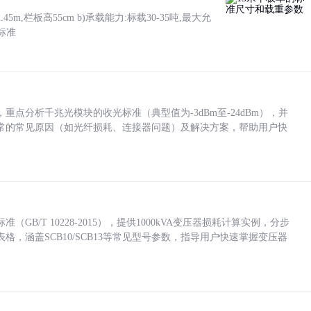
5m,栏板高55cm b)承载能力:标载30-35吨,最大允
标准
点分析千兆光模块的收光标准（典型值为-3dBm至-24dBm），并
常的常见原因（如光纤损耗、连接器问题）及解决方案，帮助用户快
/T 10228-2015），提供1000kVA变压器损耗计算实例，分步
，涵盖SCB10/SCB13等常见型号参数，指导用户快速掌握变压器