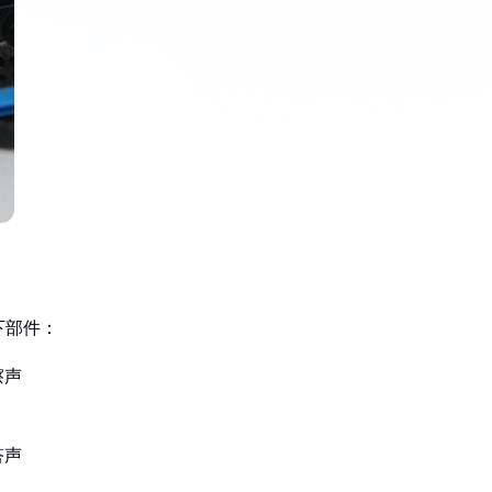
下部件：
擦声
嗒声