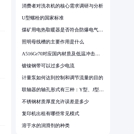
消费者对洗衣机的核心需求调研与分析
U型螺栓的国家标准
煤矿用电热取暖器是否符合防爆电气设
备标准
照明母线槽的主要作用是什么
A516Gr70对应国内材质及低温冲击要
求解析
镀镍钢带可以过多少电流
计量泵如何达到控制和调节流量的目的
联轴器的轴孔形式有三种：Y型、J型、
Z型
不锈钢材质厚度允许误差是多少
复印机出租有哪些常见模式
溶于水的润滑剂的种类