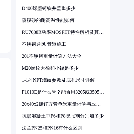
D400球墨铸铁井盖重多少
覆膜砂的耐高温性能如何
RU7088R功率MOSFET特性解析及其在
可调电源设计中的实践
不锈钢通风 管道施工
201不锈钢重量计算方法大全
M20螺纹大径和小径是多少
1-1/4 NPT螺纹参数及底孔尺寸详解
F1010E是什么管？能否用3205或3505代
换
20x40x2镀锌方管单米重量计算与应用
分析
抗渗混凝土中P6和P8膨胀剂分别加多少
法兰PN25和PN16有什么区别