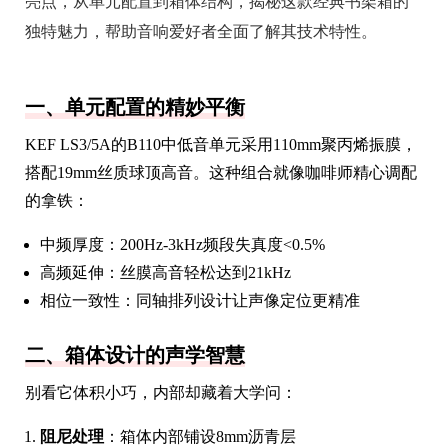
亮点，从单元配置到箱体结构，揭秘这款经典书架箱的
独特魅力，帮助音响爱好者全面了解其技术特性。
一、单元配置的精妙平衡
KEF LS3/5A的B110中低音单元采用110mm聚丙烯振膜，
搭配19mm丝质球顶高音。这种组合就像咖啡师精心调配
的拿铁：
中频厚度：200Hz-3kHz频段失真度<0.5%
高频延伸：丝膜高音轻松达到21kHz
相位一致性：同轴排列设计让声像定位更精准
二、箱体设计的声学智慧
别看它体积小巧，内部却藏着大学问：
阻尼处理
：箱体内部铺设8mm沥青层