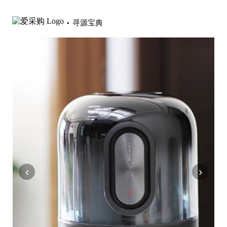
寻源宝典
‹
›