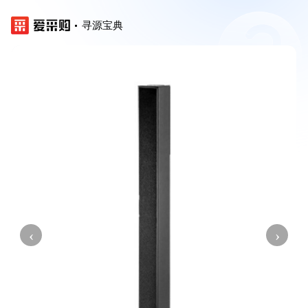
寻源宝典
‹
›