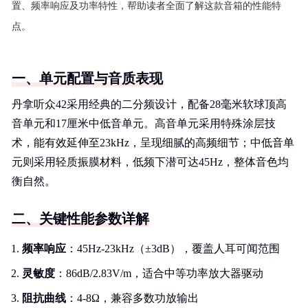
置、频率响应及功率特性，帮助读者全面了解这款音箱的性能特
点。
一、单元配置与音质表现
丹拿听众42采用经典的二分频设计，配备28毫米软球顶高
音单元和17厘米中低音单元。高音单元采用特殊涂层技
术，能有效延伸至23kHz，呈现细腻的高频细节；中低音单
元则采用轻质振膜材料，低频下潜可达45Hz，整体音色均
衡自然。
二、关键性能参数详解
频率响应
：45Hz-23kHz（±3dB），覆盖人耳可闻范围
灵敏度
：86dB/2.83V/m，适合中等功率放大器驱动
阻抗曲线
：4-8Ω，兼容多数功放输出