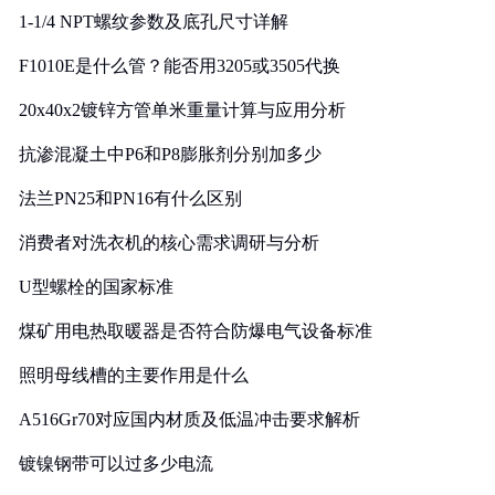
1-1/4 NPT螺纹参数及底孔尺寸详解
F1010E是什么管？能否用3205或3505代换
20x40x2镀锌方管单米重量计算与应用分析
抗渗混凝土中P6和P8膨胀剂分别加多少
法兰PN25和PN16有什么区别
消费者对洗衣机的核心需求调研与分析
U型螺栓的国家标准
煤矿用电热取暖器是否符合防爆电气设备标准
照明母线槽的主要作用是什么
A516Gr70对应国内材质及低温冲击要求解析
镀镍钢带可以过多少电流