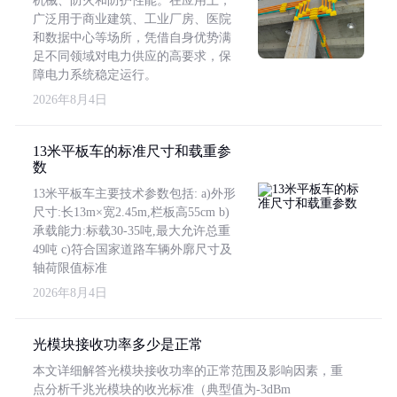
机械、防火和防护性能。在应用上，
广泛用于商业建筑、工业厂房、医院
和数据中心等场所，凭借自身优势满
足不同领域对电力供应的高要求，保
障电力系统稳定运行。
2026年8月4日
13米平板车的标准尺寸和载重参
数
13米平板车主要技术参数包括: a)外形
尺寸:长13m×宽2.45m,栏板高55cm b)
承载能力:标载30-35吨,最大允许总重
49吨 c)符合国家道路车辆外廓尺寸及
轴荷限值标准
2026年8月4日
光模块接收功率多少是正常
本文详细解答光模块接收功率的正常范围及影响因素，重
点分析千兆光模块的收光标准（典型值为-3dBm