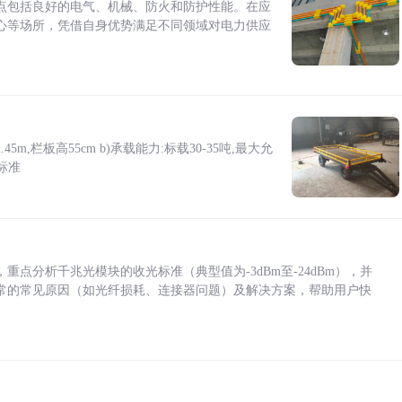
点包括良好的电气、机械、防火和防护性能。在应
心等场所，凭借自身优势满足不同领域对电力供应
5m,栏板高55cm b)承载能力:标载30-35吨,最大允
标准
点分析千兆光模块的收光标准（典型值为-3dBm至-24dBm），并
常的常见原因（如光纤损耗、连接器问题）及解决方案，帮助用户快