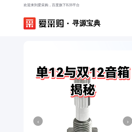
欢迎来到爱采购，百度旗下B2B平台
寻源宝典
‹
›