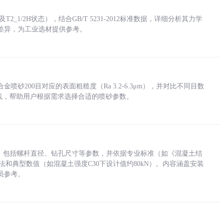
_1/2H状态），结合GB/T 5231-2012标准数据，详细分析其力学
差异，为工业选材提供参考。
砂200目对应的表面粗糙度（Ra 3.2-6.3μm），并对比不同目数
业实践，帮助用户根据需求选择合适的喷砂参数。
力，包括螺杆直径、钻孔尺寸等参数，并依据专业标准（如《混凝土结
方法和典型数值（如混凝土强度C30下设计值约80kN）。内容涵盖安装
员参考。