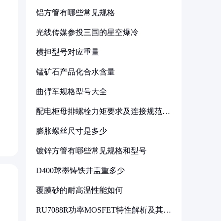
铝方管有哪些常见规格
光线传媒参投三国的星空爆冷
横担型号对应重量
锰矿石产品化合水含量
曲臂车规格型号大全
配电柜母排螺栓力矩要求及连接规范详
解
膨胀螺丝尺寸是多少
镀锌方管有哪些常见规格和型号
D400球墨铸铁井盖重多少
覆膜砂的耐高温性能如何
RU7088R功率MOSFET特性解析及其在
可调电源设计中的实践