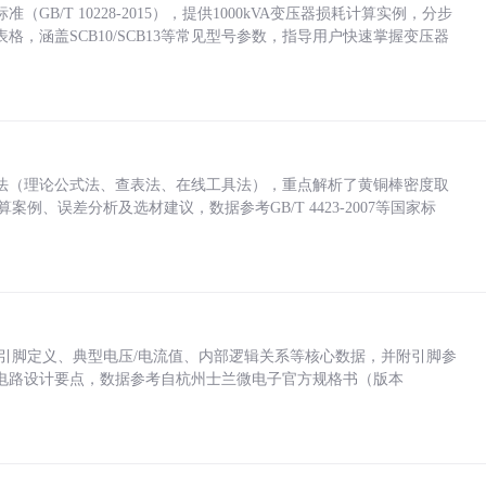
/T 10228-2015），提供1000kVA变压器损耗计算实例，分步
，涵盖SCB10/SCB13等常见型号参数，指导用户快速掌握变压器
法（理论公式法、查表法、在线工具法），重点解析了黄铜棒密度取
计算案例、误差分析及选材建议，数据参考GB/T 4423-2007等国家标
括各引脚定义、典型电压/电流值、内部逻辑关系等核心数据，并附引脚参
电路设计要点，数据参考自杭州士兰微电子官方规格书（版本