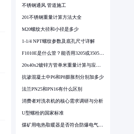
不锈钢通风 管道施工
201不锈钢重量计算方法大全
M20螺纹大径和小径是多少
1-1/4 NPT螺纹参数及底孔尺寸详解
F1010E是什么管？能否用3205或3505代
换
20x40x2镀锌方管单米重量计算与应用
分析
抗渗混凝土中P6和P8膨胀剂分别加多少
法兰PN25和PN16有什么区别
消费者对洗衣机的核心需求调研与分析
U型螺栓的国家标准
煤矿用电热取暖器是否符合防爆电气设
备标准