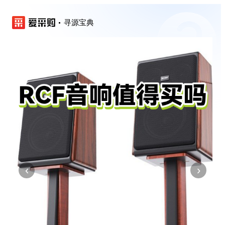
寻源宝典
‹
›