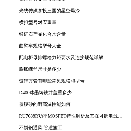
光线传媒参投三国的星空爆冷
横担型号对应重量
锰矿石产品化合水含量
曲臂车规格型号大全
配电柜母排螺栓力矩要求及连接规范详解
膨胀螺丝尺寸是多少
镀锌方管有哪些常见规格和型号
D400球墨铸铁井盖重多少
覆膜砂的耐高温性能如何
RU7088R功率MOSFET特性解析及其在可调电源设
计中的实践
不锈钢通风 管道施工