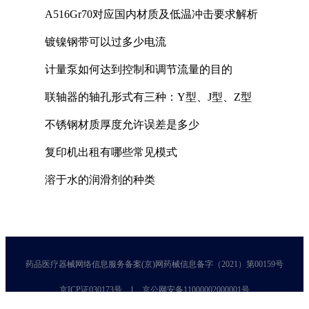
A516Gr70对应国内材质及低温冲击要求解析
镀镍钢带可以过多少电流
计量泵如何达到控制和调节流量的目的
联轴器的轴孔形式有三种：Y型、J型、Z型
不锈钢材质厚度允许误差是多少
复印机出租有哪些常见模式
溶于水的润滑剂的种类
药品医疗器械网络信息服务备案(京)网药械信息备字（2021）第00159号
京ICP证030173号
京公网安备11000002000001号