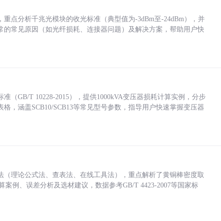
点分析千兆光模块的收光标准（典型值为-3dBm至-24dBm），并
常的常见原因（如光纤损耗、连接器问题）及解决方案，帮助用户快
/T 10228-2015），提供1000kVA变压器损耗计算实例，分步
，涵盖SCB10/SCB13等常见型号参数，指导用户快速掌握变压器
法（理论公式法、查表法、在线工具法），重点解析了黄铜棒密度取
计算案例、误差分析及选材建议，数据参考GB/T 4423-2007等国家标