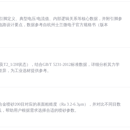
括各引脚定义、典型电压/电流值、内部逻辑关系等核心数据，并附引脚参
电路设计要点，数据参考自杭州士兰微电子官方规格书（版本
_1/2H状态），结合GB/T 5231-2012标准数据，详细分析其力学
差异，为工业选材提供参考。
砂200目对应的表面粗糙度（Ra 3.2-6.3μm），并对比不同目数
业实践，帮助用户根据需求选择合适的喷砂参数。