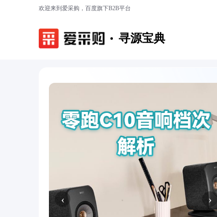
欢迎来到爱采购，百度旗下B2B平台
寻源宝典
‹
›