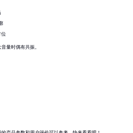
当
廓
方位
大音量时偶有共振。
细的产品参数和用户评价可以参考。快来看看吧！