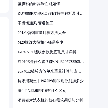
覆膜砂的耐高温性能如何
RU7088R功率MOSFET特性解析及其在
可调电源设计中的实践
不锈钢通风 管道施工
201不锈钢重量计算方法大全
M20螺纹大径和小径是多少
1-1/4 NPT螺纹参数及底孔尺寸详解
F1010E是什么管？能否用3205或3505代
换
20x40x2镀锌方管单米重量计算与应用
分析
抗渗混凝土中P6和P8膨胀剂分别加多少
法兰PN25和PN16有什么区别
消费者对洗衣机的核心需求调研与分析