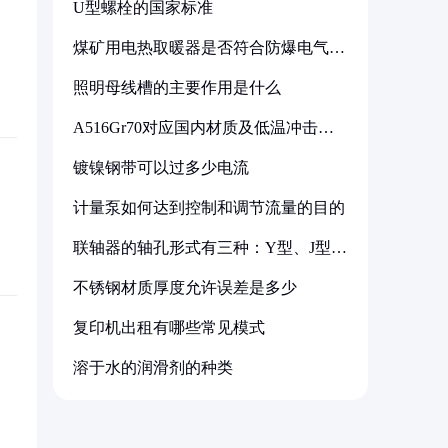
U型螺栓的国家标准
煤矿用电热取暖器是否符合防爆电气设
备标准
照明母线槽的主要作用是什么
A516Gr70对应国内材质及低温冲击要
求解析
镀镍钢带可以过多少电流
计量泵如何达到控制和调节流量的目的
联轴器的轴孔形式有三种：Y型、J型、
Z型
不锈钢材质厚度允许误差是多少
复印机出租有哪些常见模式
溶于水的润滑剂的种类