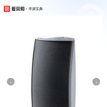
寻源宝典
‹
›