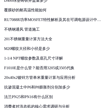
D400球墨铸铁井盖重多少
覆膜砂的耐高温性能如何
RU7088R功率MOSFET特性解析及其在可调电源设计中的
实践
不锈钢通风 管道施工
201不锈钢重量计算方法大全
M20螺纹大径和小径是多少
1-1/4 NPT螺纹参数及底孔尺寸详解
F1010E是什么管？能否用3205或3505代换
20x40x2镀锌方管单米重量计算与应用分析
抗渗混凝土中P6和P8膨胀剂分别加多少
法兰PN25和PN16有什么区别
消费者对洗衣机的核心需求调研与分析