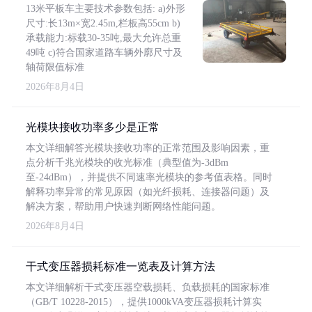
13米平板车主要技术参数包括: a)外形
尺寸:长13m×宽2.45m,栏板高55cm b)
承载能力:标载30-35吨,最大允许总重
49吨 c)符合国家道路车辆外廓尺寸及
轴荷限值标准
2026年8月4日
光模块接收功率多少是正常
本文详细解答光模块接收功率的正常范围及影响因素，重
点分析千兆光模块的收光标准（典型值为-3dBm
至-24dBm），并提供不同速率光模块的参考值表格。同时
解释功率异常的常见原因（如光纤损耗、连接器问题）及
解决方案，帮助用户快速判断网络性能问题。
2026年8月4日
干式变压器损耗标准一览表及计算方法
本文详细解析干式变压器空载损耗、负载损耗的国家标准
（GB/T 10228-2015），提供1000kVA变压器损耗计算实