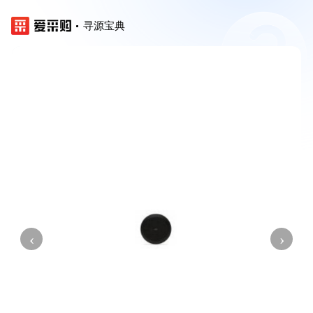
寻源宝典
‹
›