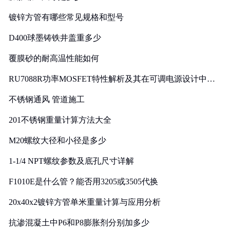
镀锌方管有哪些常见规格和型号
D400球墨铸铁井盖重多少
覆膜砂的耐高温性能如何
RU7088R功率MOSFET特性解析及其在可调电源设计中的
实践
不锈钢通风 管道施工
201不锈钢重量计算方法大全
M20螺纹大径和小径是多少
1-1/4 NPT螺纹参数及底孔尺寸详解
F1010E是什么管？能否用3205或3505代换
20x40x2镀锌方管单米重量计算与应用分析
抗渗混凝土中P6和P8膨胀剂分别加多少