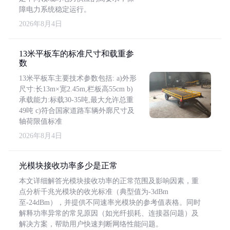
障电力系统稳定运行。
2026年8月4日
13米平板车的标准尺寸和载重参
数
13米平板车主要技术参数包括: a)外形
尺寸:长13m×宽2.45m,栏板高55cm b)
承载能力:标载30-35吨,最大允许总重
49吨 c)符合国家道路车辆外廓尺寸及
轴荷限值标准
2026年8月4日
光模块接收功率多少是正常
本文详细解答光模块接收功率的正常范围及影响因素，重
点分析千兆光模块的收光标准（典型值为-3dBm
至-24dBm），并提供不同速率光模块的参考值表格。同时
解释功率异常的常见原因（如光纤损耗、连接器问题）及
解决方案，帮助用户快速判断网络性能问题。