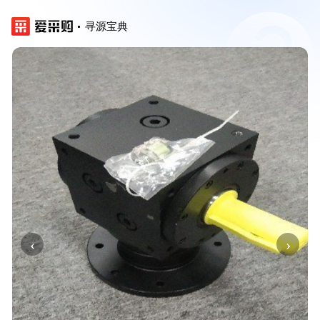
寻源宝典
‹
›