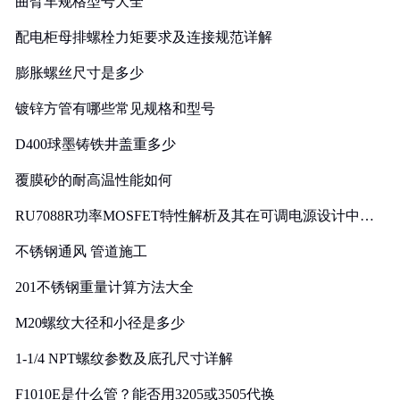
曲臂车规格型号大全
配电柜母排螺栓力矩要求及连接规范详解
膨胀螺丝尺寸是多少
镀锌方管有哪些常见规格和型号
D400球墨铸铁井盖重多少
覆膜砂的耐高温性能如何
RU7088R功率MOSFET特性解析及其在可调电源设计中的
实践
不锈钢通风 管道施工
201不锈钢重量计算方法大全
M20螺纹大径和小径是多少
1-1/4 NPT螺纹参数及底孔尺寸详解
F1010E是什么管？能否用3205或3505代换