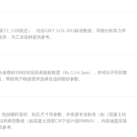
_1/2H状态），结合GB/T 5231-2012标准数据，详细分析其力学
差异，为工业选材提供参考。
砂200目对应的表面粗糙度（Ra 3.2-6.3μm），并对比不同目数
业实践，帮助用户根据需求选择合适的喷砂参数。
力，包括螺杆直径、钻孔尺寸等参数，并依据专业标准（如《混凝土结
方法和典型数值（如混凝土强度C30下设计值约80kN）。内容涵盖安装
员参考。