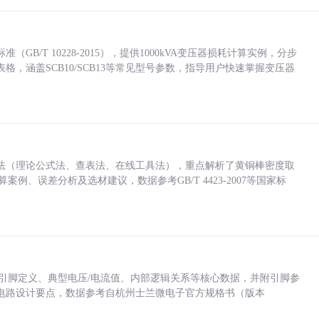
/T 10228-2015），提供1000kVA变压器损耗计算实例，分步
，涵盖SCB10/SCB13等常见型号参数，指导用户快速掌握变压器
法（理论公式法、查表法、在线工具法），重点解析了黄铜棒密度取
计算案例、误差分析及选材建议，数据参考GB/T 4423-2007等国家标
括各引脚定义、典型电压/电流值、内部逻辑关系等核心数据，并附引脚参
电路设计要点，数据参考自杭州士兰微电子官方规格书（版本