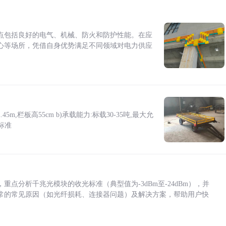
点包括良好的电气、机械、防火和防护性能。在应
心等场所，凭借自身优势满足不同领域对电力供应
5m,栏板高55cm b)承载能力:标载30-35吨,最大允
标准
点分析千兆光模块的收光标准（典型值为-3dBm至-24dBm），并
常的常见原因（如光纤损耗、连接器问题）及解决方案，帮助用户快