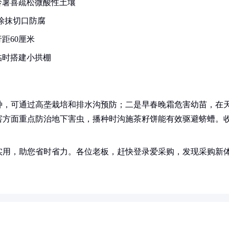
铃薯喜疏松微酸性土壤
涂抹切口防腐
距60厘米
临时搭建小拱棚
种，可通过高垄栽培和排水沟预防；二是早春晚霜危害幼苗，在
害方面重点防治地下害虫，播种时沟施茶籽饼能有效驱避蛴螬。
实用，助您省时省力。各位老板，赶快登录爱采购，发现采购新