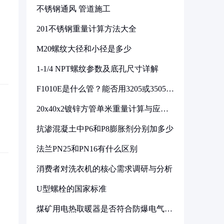
不锈钢通风 管道施工
201不锈钢重量计算方法大全
M20螺纹大径和小径是多少
1-1/4 NPT螺纹参数及底孔尺寸详解
F1010E是什么管？能否用3205或3505代
换
20x40x2镀锌方管单米重量计算与应用
分析
抗渗混凝土中P6和P8膨胀剂分别加多少
法兰PN25和PN16有什么区别
消费者对洗衣机的核心需求调研与分析
U型螺栓的国家标准
煤矿用电热取暖器是否符合防爆电气设
备标准