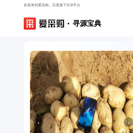
欢迎来到爱采购，百度旗下B2B平台
寻源宝典
‹
›