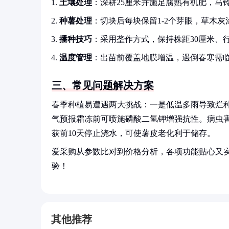
土壤处理
：深耕25厘米并施足腐熟有机肥，马
种薯处理
：切块后每块保留1-2个芽眼，草木灰
播种技巧
：采用垄作方式，保持株距30厘米、行
温度管理
：出苗前覆盖地膜增温，遇倒春寒需
三、常见问题解决方案
春季种植易遭遇两大挑战：一是低温多雨导致烂
气预报霜冻前可喷施磷酸二氢钾增强抗性。病虫
获前10天停止浇水，可使薯皮老化利于储存。
爱采购从参数比对到价格分析，各项功能贴心又
验！
其他推荐