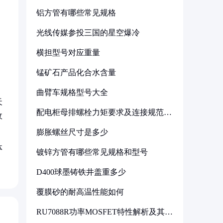
铝方管有哪些常见规格
光线传媒参投三国的星空爆冷
横担型号对应重量
锰矿石产品化合水含量
曲臂车规格型号大全
天
配电柜母排螺栓力矩要求及连接规范详
收
解
膨胀螺丝尺寸是多少
体
镀锌方管有哪些常见规格和型号
D400球墨铸铁井盖重多少
覆膜砂的耐高温性能如何
RU7088R功率MOSFET特性解析及其在
可调电源设计中的实践