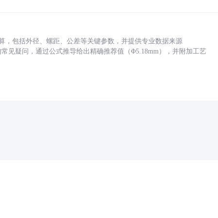
底孔计算，包括外径、螺距、公差等关键参数，并提供专业数据来源
孔尺寸的常见疑问，通过公式推导给出精确推荐值（Φ5.18mm），并附加工艺
药品医疗器械网络信息服务备案(京)网药械信息备字（2021）第00159号
京ICP证030173号
京公网安备11000002000001号