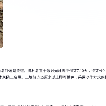
种薯是关键。将种薯置于散射光环境中催芽7-10天，待芽长0.
草木灰防止腐烂。土壤解冻15厘米以上即可播种，采用垄作方式保