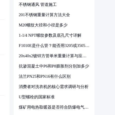
不锈钢通风 管道施工
201不锈钢重量计算方法大全
M20螺纹大径和小径是多少
1-1/4 NPT螺纹参数及底孔尺寸详解
F1010E是什么管？能否用3205或3505代
换
20x40x2镀锌方管单米重量计算与应用
分析
抗渗混凝土中P6和P8膨胀剂分别加多少
法兰PN25和PN16有什么区别
消费者对洗衣机的核心需求调研与分析
U型螺栓的国家标准
煤矿用电热取暖器是否符合防爆电气设
备标准