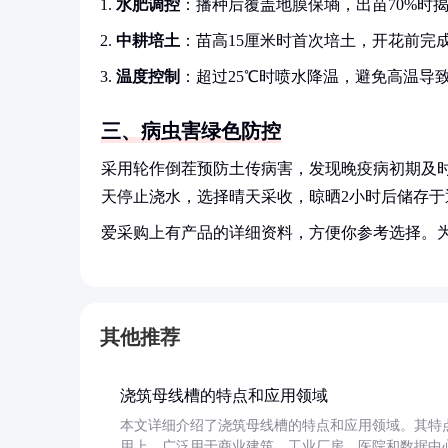
水肥调控
：播种后覆盖地膜保墒，出苗70%时
中耕培土
：苗高15厘米时首次培土，开花前完成
温度控制
：超过25℃时喷水降温，避免高温导
三、病虫害绿色防控
采用轮作倒茬预防土传病害，发现晚疫病初期及时
天停止浇水，选择晴天采收，晾晒2小时后储存于
爱采购上有产品的详细资料，方便你参考选择。
其他推荐
浇筑母线槽的特点和应用领域
本文详细介绍了浇筑母线槽的特点和应用领域。其特
用上，广泛用于商业建筑、工业厂房、医院和数据中