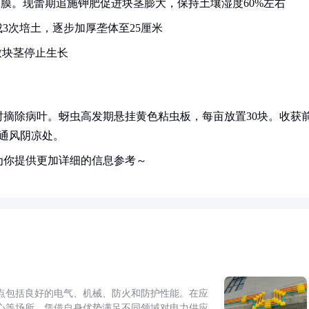
揭膜。现蕾期追施钾肥促进块茎膨大，保持土壤湿度60%左右
3次培土，逐步加厚垄体至25厘米
致块茎停止生长
摘除病叶。蚜虫高发期悬挂黄色粘虫板，每亩放置30块。收获前
通风阴凉处。
为你提供更加详细的信息参考～
点包括良好的电气、机械、防火和防护性能。在应
心等场所，凭借自身优势满足不同领域对电力供应