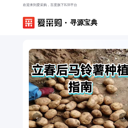
欢迎来到爱采购，百度旗下B2B平台
寻源宝典
‹
›