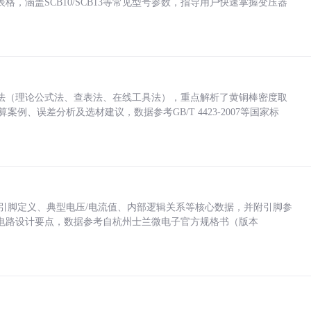
，涵盖SCB10/SCB13等常见型号参数，指导用户快速掌握变压器
法（理论公式法、查表法、在线工具法），重点解析了黄铜棒密度取
计算案例、误差分析及选材建议，数据参考GB/T 4423-2007等国家标
括各引脚定义、典型电压/电流值、内部逻辑关系等核心数据，并附引脚参
电路设计要点，数据参考自杭州士兰微电子官方规格书（版本