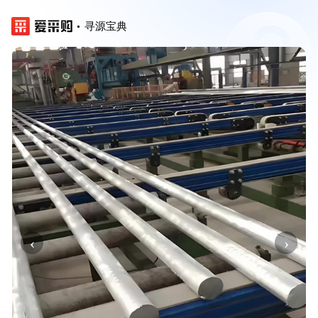
寻源宝典
‹
›