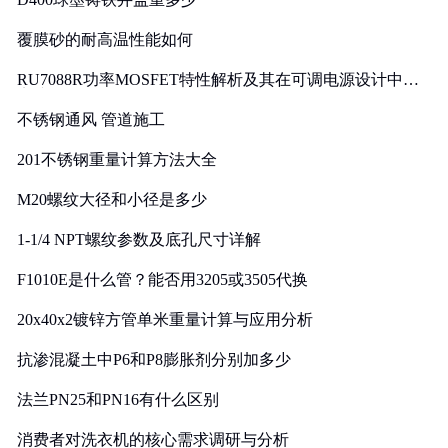
覆膜砂的耐高温性能如何
RU7088R功率MOSFET特性解析及其在可调电源设计中的
实践
不锈钢通风 管道施工
201不锈钢重量计算方法大全
M20螺纹大径和小径是多少
1-1/4 NPT螺纹参数及底孔尺寸详解
F1010E是什么管？能否用3205或3505代换
20x40x2镀锌方管单米重量计算与应用分析
抗渗混凝土中P6和P8膨胀剂分别加多少
法兰PN25和PN16有什么区别
消费者对洗衣机的核心需求调研与分析