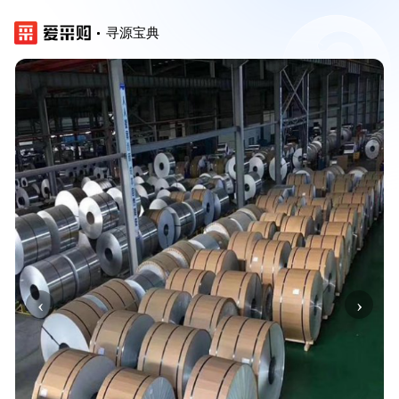
寻源宝典
‹
›