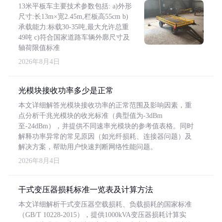
13米平板车主要技术参数包括: a)外形
尺寸:长13m×宽2.45m,栏板高55cm b)
承载能力:标载30-35吨,最大允许总重
49吨 c)符合国家道路车辆外廓尺寸及
轴荷限值标准
2026年8月4日
光模块接收功率多少是正常
本文详细解答光模块接收功率的正常范围及影响因素，重
点分析千兆光模块的收光标准（典型值为-3dBm
至-24dBm），并提供不同速率光模块的参考值表格。同时
解释功率异常的常见原因（如光纤损耗、连接器问题）及
解决方案，帮助用户快速判断网络性能问题。
2026年8月4日
干式变压器损耗标准一览表及计算方法
本文详细解析干式变压器空载损耗、负载损耗的国家标准
（GB/T 10228-2015），提供1000kVA变压器损耗计算实