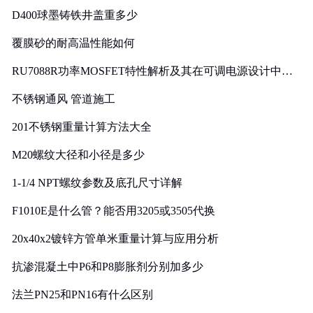
D400球墨铸铁井盖重多少
覆膜砂的耐高温性能如何
RU7088R功率MOSFET特性解析及其在可调电源设计中的
实践
不锈钢通风 管道施工
201不锈钢重量计算方法大全
M20螺纹大径和小径是多少
1-1/4 NPT螺纹参数及底孔尺寸详解
F1010E是什么管？能否用3205或3505代换
20x40x2镀锌方管单米重量计算与应用分析
抗渗混凝土中P6和P8膨胀剂分别加多少
法兰PN25和PN16有什么区别