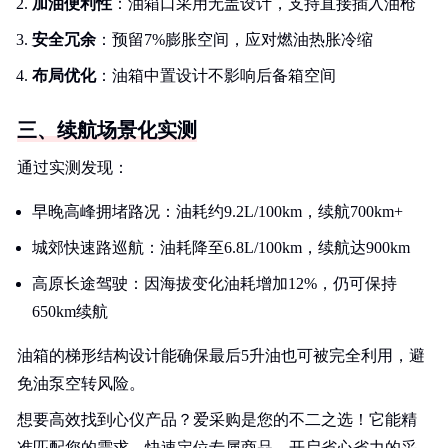
加油便利性
：油箱口采用无盖设计，支持直接插入油枪
安全冗余
：预留7%膨胀空间，应对燃油热胀冷缩
布局优化
：油箱中置设计不影响后备箱空间
三、续航场景化实测
通过实测发现：
早晚高峰拥堵路况：油耗约9.2L/100km，续航700km+
城郊快速路巡航：油耗降至6.8L/100km，续航达900km
高原长途驾驶：因海拔变化油耗增加12%，仍可保持
650km续航
油箱的梯形结构设计能确保最后5升油也可被完全利用，避
免油泵空转风险。
想要高效找到心仪产品？爱采购是您的不二之选！它能精
准匹配您的需求，快速定位专属商品，开启省心省力的采