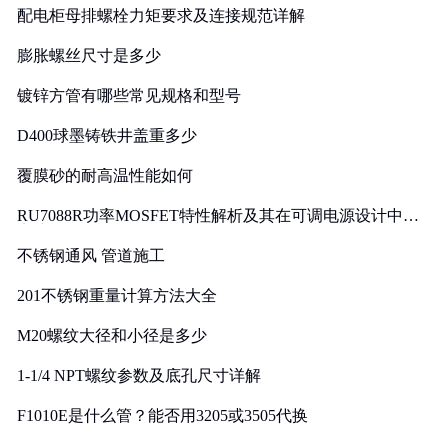
配电柜母排螺栓力矩要求及连接规范详解
膨胀螺丝尺寸是多少
镀锌方管有哪些常见规格和型号
D400球墨铸铁井盖重多少
覆膜砂的耐高温性能如何
RU7088R功率MOSFET特性解析及其在可调电源设计中的
实践
不锈钢通风 管道施工
201不锈钢重量计算方法大全
M20螺纹大径和小径是多少
1-1/4 NPT螺纹参数及底孔尺寸详解
F1010E是什么管？能否用3205或3505代换