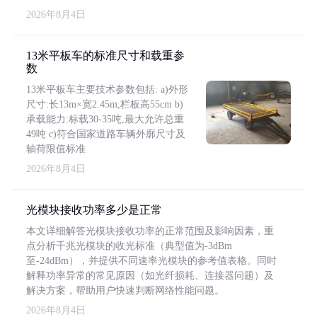
2026年8月4日
13米平板车的标准尺寸和载重参
数
13米平板车主要技术参数包括: a)外形
尺寸:长13m×宽2.45m,栏板高55cm b)
承载能力:标载30-35吨,最大允许总重
49吨 c)符合国家道路车辆外廓尺寸及
轴荷限值标准
2026年8月4日
光模块接收功率多少是正常
本文详细解答光模块接收功率的正常范围及影响因素，重
点分析千兆光模块的收光标准（典型值为-3dBm
至-24dBm），并提供不同速率光模块的参考值表格。同时
解释功率异常的常见原因（如光纤损耗、连接器问题）及
解决方案，帮助用户快速判断网络性能问题。
2026年8月4日