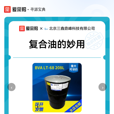
寻源宝典
‹
›