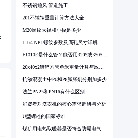
不锈钢通风 管道施工
201不锈钢重量计算方法大全
M20螺纹大径和小径是多少
体
1-1/4 NPT螺纹参数及底孔尺寸详解
F1010E是什么管？能否用3205或3505代
换
20x40x2镀锌方管单米重量计算与应用
分析
抗渗混凝土中P6和P8膨胀剂分别加多少
法兰PN25和PN16有什么区别
消费者对洗衣机的核心需求调研与分析
U型螺栓的国家标准
煤矿用电热取暖器是否符合防爆电气设
备标准