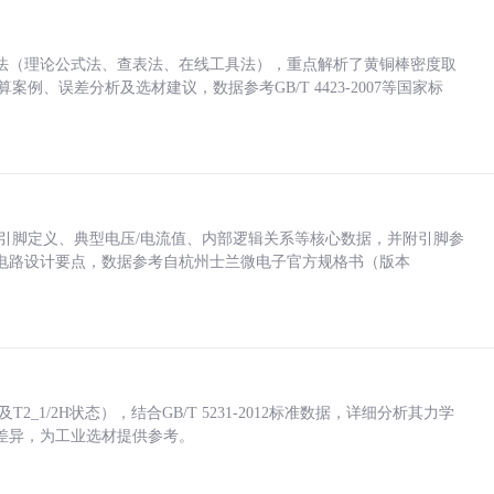
法（理论公式法、查表法、在线工具法），重点解析了黄铜棒密度取
计算案例、误差分析及选材建议，数据参考GB/T 4423-2007等国家标
括各引脚定义、典型电压/电流值、内部逻辑关系等核心数据，并附引脚参
电路设计要点，数据参考自杭州士兰微电子官方规格书（版本
_1/2H状态），结合GB/T 5231-2012标准数据，详细分析其力学
差异，为工业选材提供参考。