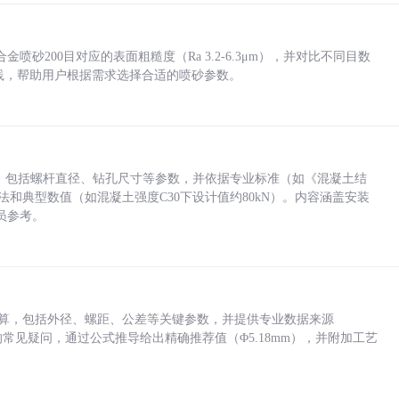
砂200目对应的表面粗糙度（Ra 3.2-6.3μm），并对比不同目数
业实践，帮助用户根据需求选择合适的喷砂参数。
力，包括螺杆直径、钻孔尺寸等参数，并依据专业标准（如《混凝土结
方法和典型数值（如混凝土强度C30下设计值约80kN）。内容涵盖安装
员参考。
底孔计算，包括外径、螺距、公差等关键参数，并提供专业数据来源
孔尺寸的常见疑问，通过公式推导给出精确推荐值（Φ5.18mm），并附加工艺