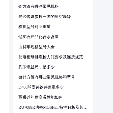
铝方管有哪些常见规格
光线传媒参投三国的星空爆冷
横担型号对应重量
锰矿石产品化合水含量
曲臂车规格型号大全
配电柜母排螺栓力矩要求及连接规范详
解
膨胀螺丝尺寸是多少
镀锌方管有哪些常见规格和型号
D400球墨铸铁井盖重多少
覆膜砂的耐高温性能如何
RU7088R功率MOSFET特性解析及其在
可调电源设计中的实践