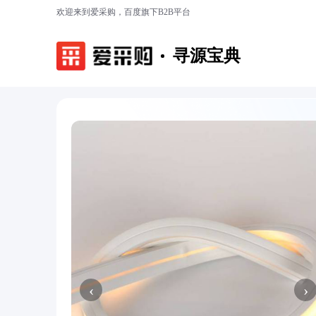
欢迎来到爱采购，百度旗下B2B平台
寻源宝典
‹
›