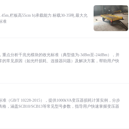
5m,栏板高55cm b)承载能力:标载30-35吨,最大允
标准
点分析千兆光模块的收光标准（典型值为-3dBm至-24dBm），并
常的常见原因（如光纤损耗、连接器问题）及解决方案，帮助用户快
/T 10228-2015），提供1000kVA变压器损耗计算实例，分步
，涵盖SCB10/SCB13等常见型号参数，指导用户快速掌握变压器