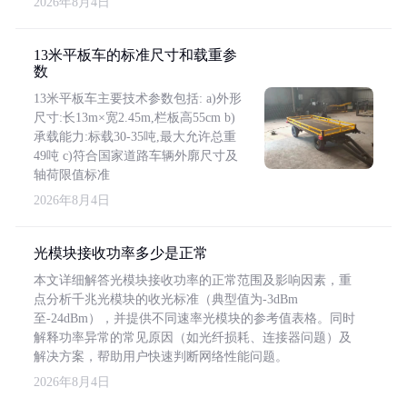
2026年8月4日
13米平板车的标准尺寸和载重参
数
13米平板车主要技术参数包括: a)外形
尺寸:长13m×宽2.45m,栏板高55cm b)
承载能力:标载30-35吨,最大允许总重
49吨 c)符合国家道路车辆外廓尺寸及
轴荷限值标准
2026年8月4日
光模块接收功率多少是正常
本文详细解答光模块接收功率的正常范围及影响因素，重
点分析千兆光模块的收光标准（典型值为-3dBm
至-24dBm），并提供不同速率光模块的参考值表格。同时
解释功率异常的常见原因（如光纤损耗、连接器问题）及
解决方案，帮助用户快速判断网络性能问题。
2026年8月4日