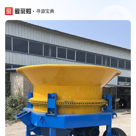
寻源宝典
‹
›