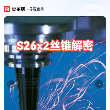
寻源宝典
‹
›