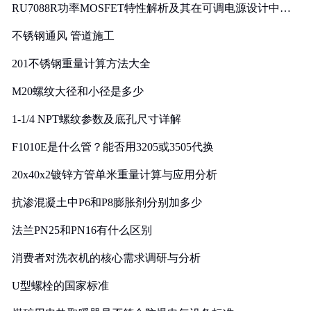
RU7088R功率MOSFET特性解析及其在可调电源设计中的
实践
不锈钢通风 管道施工
201不锈钢重量计算方法大全
M20螺纹大径和小径是多少
1-1/4 NPT螺纹参数及底孔尺寸详解
F1010E是什么管？能否用3205或3505代换
20x40x2镀锌方管单米重量计算与应用分析
抗渗混凝土中P6和P8膨胀剂分别加多少
法兰PN25和PN16有什么区别
消费者对洗衣机的核心需求调研与分析
U型螺栓的国家标准