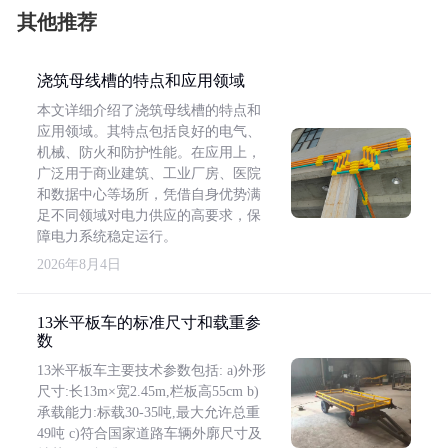
其他推荐
浇筑母线槽的特点和应用领域
本文详细介绍了浇筑母线槽的特点和
应用领域。其特点包括良好的电气、
机械、防火和防护性能。在应用上，
广泛用于商业建筑、工业厂房、医院
和数据中心等场所，凭借自身优势满
足不同领域对电力供应的高要求，保
障电力系统稳定运行。
2026年8月4日
13米平板车的标准尺寸和载重参
数
13米平板车主要技术参数包括: a)外形
尺寸:长13m×宽2.45m,栏板高55cm b)
承载能力:标载30-35吨,最大允许总重
49吨 c)符合国家道路车辆外廓尺寸及