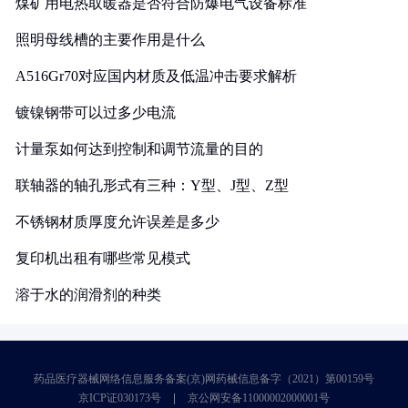
煤矿用电热取暖器是否符合防爆电气设备标准
照明母线槽的主要作用是什么
A516Gr70对应国内材质及低温冲击要求解析
镀镍钢带可以过多少电流
计量泵如何达到控制和调节流量的目的
联轴器的轴孔形式有三种：Y型、J型、Z型
不锈钢材质厚度允许误差是多少
复印机出租有哪些常见模式
溶于水的润滑剂的种类
药品医疗器械网络信息服务备案(京)网药械信息备字（2021）第00159号
京ICP证030173号
京公网安备11000002000001号