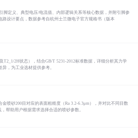
括各引脚定义、典型电压/电流值、内部逻辑关系等核心数据，并附引脚参
电路设计要点，数据参考自杭州士兰微电子官方规格书（版本
_1/2H状态），结合GB/T 5231-2012标准数据，详细分析其力学
差异，为工业选材提供参考。
砂200目对应的表面粗糙度（Ra 3.2-6.3μm），并对比不同目数
业实践，帮助用户根据需求选择合适的喷砂参数。