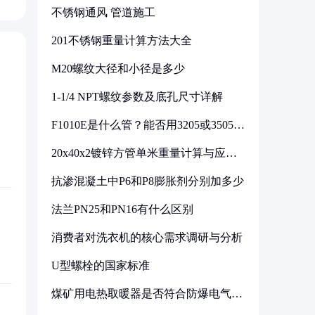
不锈钢通风 管道施工
201不锈钢重量计算方法大全
M20螺纹大径和小径是多少
1-1/4 NPT螺纹参数及底孔尺寸详解
F1010E是什么管？能否用3205或3505代
换
20x40x2镀锌方管单米重量计算与应用
分析
抗渗混凝土中P6和P8膨胀剂分别加多少
法兰PN25和PN16有什么区别
消费者对洗衣机的核心需求调研与分析
U型螺栓的国家标准
煤矿用电热取暖器是否符合防爆电气设
备标准