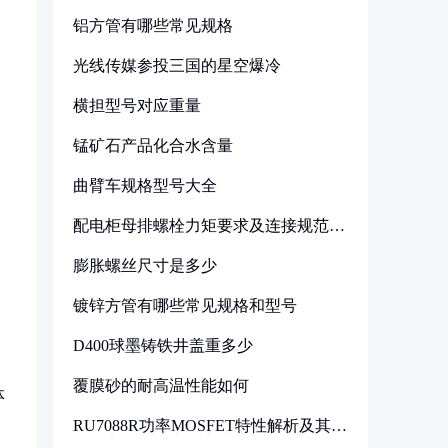
铝方管有哪些常见规格
光线传媒参投三国的星空爆冷
横担型号对应重量
锰矿石产品化合水含量
曲臂车规格型号大全
配电柜母排螺栓力矩要求及连接规范详
解
膨胀螺丝尺寸是多少
镀锌方管有哪些常见规格和型号
D400球墨铸铁井盖重多少
覆膜砂的耐高温性能如何
体
RU7088R功率MOSFET特性解析及其在
可调电源设计中的实践