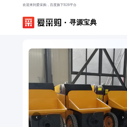
欢迎来到爱采购，百度旗下B2B平台
寻源宝典
‹
›