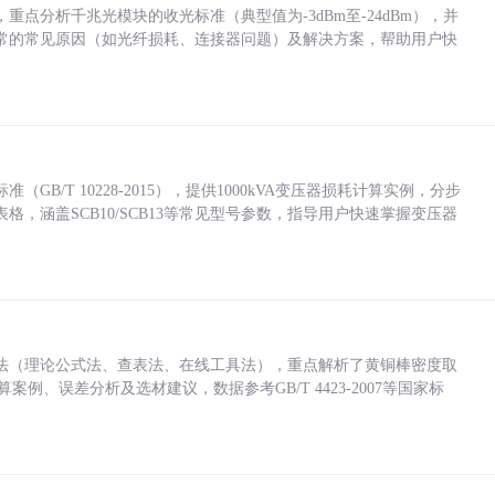
点分析千兆光模块的收光标准（典型值为-3dBm至-24dBm），并
常的常见原因（如光纤损耗、连接器问题）及解决方案，帮助用户快
/T 10228-2015），提供1000kVA变压器损耗计算实例，分步
，涵盖SCB10/SCB13等常见型号参数，指导用户快速掌握变压器
法（理论公式法、查表法、在线工具法），重点解析了黄铜棒密度取
计算案例、误差分析及选材建议，数据参考GB/T 4423-2007等国家标