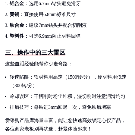
铝合金
：选用6.7mm钻头避免滑牙
黄铜
：直接使用6.8mm标准尺寸
钛合金
：建议7mm钻头并配合切削液
塑料件
：可选6.9mm防止材料回弹
三、操作中的三大雷区
这些血泪经验能帮你少走弯路：
转速陷阱：软材料用高速（1500转/分），硬材料用低速
（300转/分）
冷却误区：干切削时粉尘堆积，湿切削时注意润滑均匀
排屑技巧：每钻进3mm回退一次，避免铁屑堵塞
爱采购产品库海量丰富，能让您快速高效锁定心仪产品，
各位商家老板别再犹豫，赶紧体验起来！