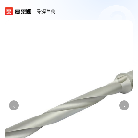
寻源宝典
‹
›