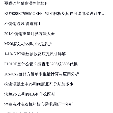
覆膜砂的耐高温性能如何
RU7088R功率MOSFET特性解析及其在可调电源设计中的
实践
不锈钢通风 管道施工
201不锈钢重量计算方法大全
M20螺纹大径和小径是多少
1-1/4 NPT螺纹参数及底孔尺寸详解
F1010E是什么管？能否用3205或3505代换
20x40x2镀锌方管单米重量计算与应用分析
抗渗混凝土中P6和P8膨胀剂分别加多少
法兰PN25和PN16有什么区别
消费者对洗衣机的核心需求调研与分析