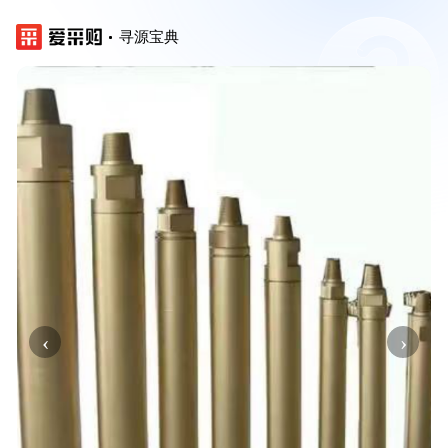
寻源宝典
‹
›