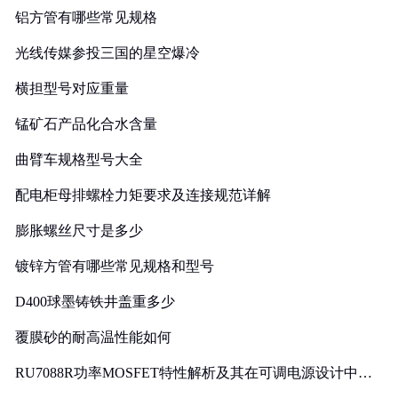
铝方管有哪些常见规格
光线传媒参投三国的星空爆冷
横担型号对应重量
锰矿石产品化合水含量
曲臂车规格型号大全
配电柜母排螺栓力矩要求及连接规范详解
膨胀螺丝尺寸是多少
镀锌方管有哪些常见规格和型号
D400球墨铸铁井盖重多少
覆膜砂的耐高温性能如何
RU7088R功率MOSFET特性解析及其在可调电源设计中的
实践