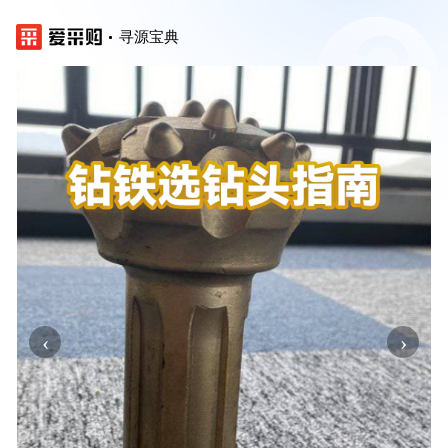
寻源宝典
‹
›