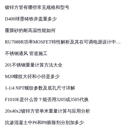
镀锌方管有哪些常见规格和型号
D400球墨铸铁井盖重多少
覆膜砂的耐高温性能如何
RU7088R功率MOSFET特性解析及其在可调电源设计中的
实践
不锈钢通风 管道施工
201不锈钢重量计算方法大全
M20螺纹大径和小径是多少
1-1/4 NPT螺纹参数及底孔尺寸详解
F1010E是什么管？能否用3205或3505代换
20x40x2镀锌方管单米重量计算与应用分析
抗渗混凝土中P6和P8膨胀剂分别加多少