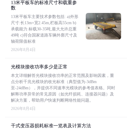
13米平板车的标准尺寸和载重参
数
13米平板车主要技术参数包括: a)外形
尺寸:长13m×宽2.45m,栏板高55cm b)
承载能力:标载30-35吨,最大允许总重
49吨 c)符合国家道路车辆外廓尺寸及
轴荷限值标准
2026年8月4日
光模块接收功率多少是正常
本文详细解答光模块接收功率的正常范围及影响因素，重
点分析千兆光模块的收光标准（典型值为-3dBm
至-24dBm），并提供不同速率光模块的参考值表格。同时
解释功率异常的常见原因（如光纤损耗、连接器问题）及
解决方案，帮助用户快速判断网络性能问题。
2026年8月4日
干式变压器损耗标准一览表及计算方法