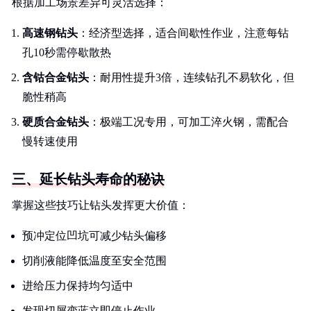
根据加工场景差异可灵活选择：
高速钢钻头
：经济型选择，适合间歇性作业，注意每钻
孔10秒需停歇散热
含钴合金钻头
：耐用性提升3倍，连续钻孔不易软化，但
脆性稍高
硬质合金钻头
：极端工况专用，可加工淬火钢，需配合
慢转速使用
三、延长钻头寿命的秘诀
掌握这些技巧让钻头发挥更大价值：
预冲定位凹坑可减少钻头偏移
切削液能降低温度至安全范围
进给压力保持均匀适中
发现切屑变蓝立即停止作业