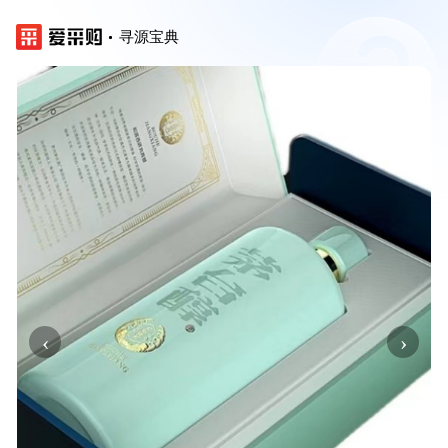
寻源宝典
‹
›