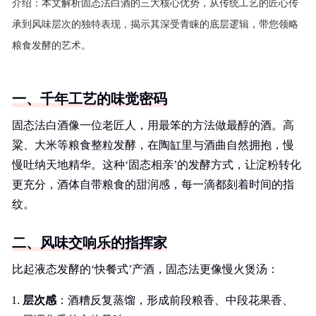
介绍：
本文解析固态法白酒的三大核心优势，从传统工艺的匠心传
承到风味层次的独特表现，揭示其深受青睐的底层逻辑，带您领略
粮食发酵的艺术。
一、千年工艺的味觉密码
固态法白酒像一位老匠人，用最笨的方法做最醇的酒。高
粱、大米等粮食整粒发酵，在陶缸里与酒曲自然拥抱，慢
慢吐纳天地精华。这种‘固态相亲’的发酵方式，让淀粉转化
更充分，酒体自带粮食的甜润感，每一滴都刻着时间的指
纹。
二、风味交响乐的指挥家
比起液态发酵的‘快餐式’产酒，固态法更像慢火煲汤：
层次感
：酒糟反复蒸馏，形成前段粮香、中段花果香、