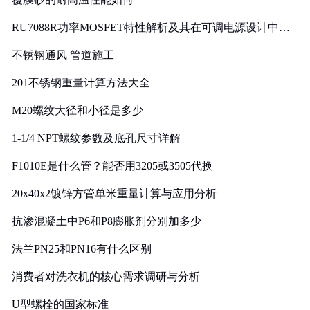
RU7088R功率MOSFET特性解析及其在可调电源设计中的
实践
不锈钢通风 管道施工
201不锈钢重量计算方法大全
M20螺纹大径和小径是多少
1-1/4 NPT螺纹参数及底孔尺寸详解
F1010E是什么管？能否用3205或3505代换
20x40x2镀锌方管单米重量计算与应用分析
抗渗混凝土中P6和P8膨胀剂分别加多少
法兰PN25和PN16有什么区别
消费者对洗衣机的核心需求调研与分析
U型螺栓的国家标准