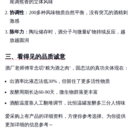
尾调焦香的立体风味
协调性
：200多种风味物质自然平衡，没有突兀的酒精刺
激感
陈年力
：陶坛储存时，酒分子与微量矿物持续反应，越
放越圆润
三、看得见的品质诚意
酒厂老师傅常念叨‘粮为酒之肉’，固态法的真功夫体现在：
出酒率比液态法低30%，但留住了更多活性物质
发酵周期长达60-90天，微生物群落更丰富
酒醅温度靠人工翻堆调节，比恒温罐发酵多三分人情味
爱采购上有产品的详细资料，方便你参考选择。为你提供
更加详细的信息参考～