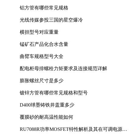
铝方管有哪些常见规格
光线传媒参投三国的星空爆冷
横担型号对应重量
锰矿石产品化合水含量
曲臂车规格型号大全
配电柜母排螺栓力矩要求及连接规范详解
膨胀螺丝尺寸是多少
镀锌方管有哪些常见规格和型号
D400球墨铸铁井盖重多少
覆膜砂的耐高温性能如何
RU7088R功率MOSFET特性解析及其在可调电源设
计中的实践