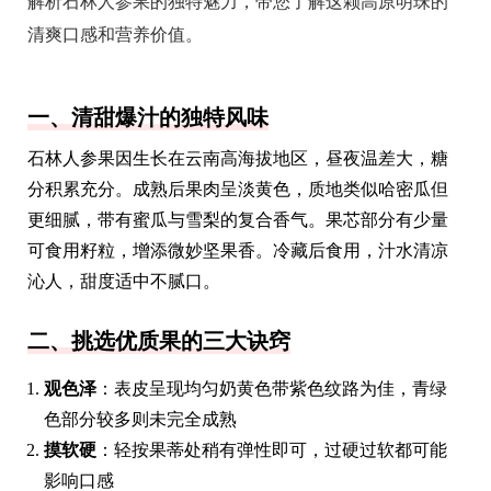
解析石林人参果的独特魅力，带您了解这颗高原明珠的
清爽口感和营养价值。
一、清甜爆汁的独特风味
石林人参果因生长在云南高海拔地区，昼夜温差大，糖
分积累充分。成熟后果肉呈淡黄色，质地类似哈密瓜但
更细腻，带有蜜瓜与雪梨的复合香气。果芯部分有少量
可食用籽粒，增添微妙坚果香。冷藏后食用，汁水清凉
沁人，甜度适中不腻口。
二、挑选优质果的三大诀窍
观色泽
：表皮呈现均匀奶黄色带紫色纹路为佳，青绿
色部分较多则未完全成熟
摸软硬
：轻按果蒂处稍有弹性即可，过硬过软都可能
影响口感