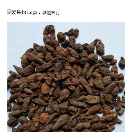
寻源宝典
‹
›