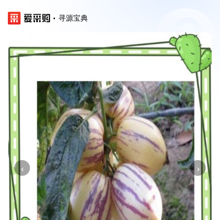
寻源宝典
‹
›