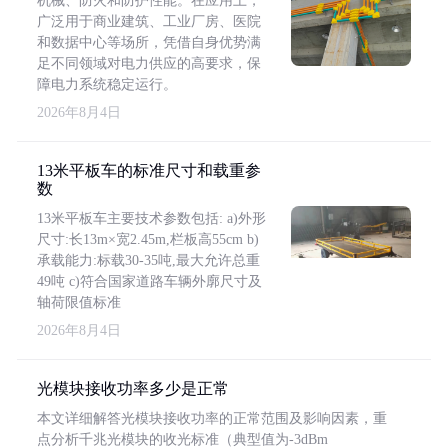
机械、防火和防护性能。在应用上，
广泛用于商业建筑、工业厂房、医院
和数据中心等场所，凭借自身优势满
足不同领域对电力供应的高要求，保
障电力系统稳定运行。
2026年8月4日
13米平板车的标准尺寸和载重参
数
13米平板车主要技术参数包括: a)外形
尺寸:长13m×宽2.45m,栏板高55cm b)
承载能力:标载30-35吨,最大允许总重
49吨 c)符合国家道路车辆外廓尺寸及
轴荷限值标准
2026年8月4日
光模块接收功率多少是正常
本文详细解答光模块接收功率的正常范围及影响因素，重
点分析千兆光模块的收光标准（典型值为-3dBm