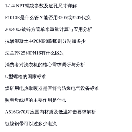
1-1/4 NPT螺纹参数及底孔尺寸详解
F1010E是什么管？能否用3205或3505代换
20x40x2镀锌方管单米重量计算与应用分析
抗渗混凝土中P6和P8膨胀剂分别加多少
法兰PN25和PN16有什么区别
消费者对洗衣机的核心需求调研与分析
U型螺栓的国家标准
煤矿用电热取暖器是否符合防爆电气设备标准
照明母线槽的主要作用是什么
A516Gr70对应国内材质及低温冲击要求解析
镀镍钢带可以过多少电流