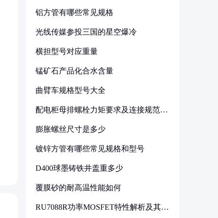
铝方管有哪些常见规格
光线传媒参投三国的星空爆冷
横担型号对应重量
锰矿石产品化合水含量
曲臂车规格型号大全
配电柜母排螺栓力矩要求及连接规范详
解
膨胀螺丝尺寸是多少
镀锌方管有哪些常见规格和型号
D400球墨铸铁井盖重多少
覆膜砂的耐高温性能如何
RU7088R功率MOSFET特性解析及其在
可调电源设计中的实践