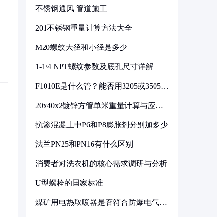
不锈钢通风 管道施工
201不锈钢重量计算方法大全
M20螺纹大径和小径是多少
1-1/4 NPT螺纹参数及底孔尺寸详解
F1010E是什么管？能否用3205或3505代
换
20x40x2镀锌方管单米重量计算与应用
分析
抗渗混凝土中P6和P8膨胀剂分别加多少
法兰PN25和PN16有什么区别
消费者对洗衣机的核心需求调研与分析
U型螺栓的国家标准
煤矿用电热取暖器是否符合防爆电气设
备标准