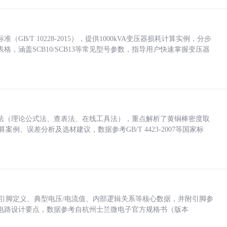
/T 10228-2015），提供1000kVA变压器损耗计算实例，分步
，涵盖SCB10/SCB13等常见型号参数，指导用户快速掌握变压器
法（理论公式法、查表法、在线工具法），重点解析了黄铜棒密度取
计算案例、误差分析及选材建议，数据参考GB/T 4423-2007等国家标
括各引脚定义、典型电压/电流值、内部逻辑关系等核心数据，并附引脚参
电路设计要点，数据参考自杭州士兰微电子官方规格书（版本