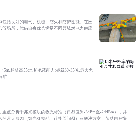
点包括良好的电气、机械、防火和防护性能。在应
心等场所，凭借自身优势满足不同领域对电力供应
5m,栏板高55cm b)承载能力:标载30-35吨,最大允
标准
点分析千兆光模块的收光标准（典型值为-3dBm至-24dBm），并
常的常见原因（如光纤损耗、连接器问题）及解决方案，帮助用户快