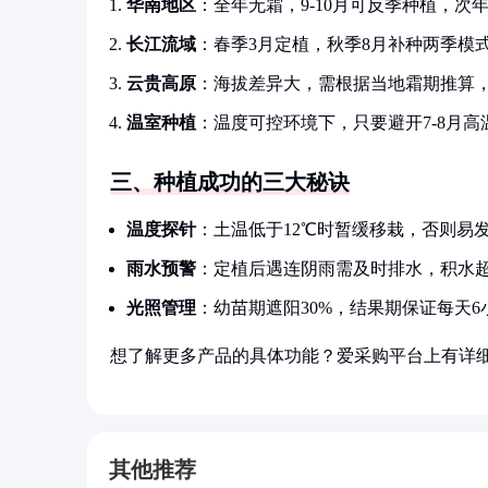
华南地区
：全年无霜，9-10月可反季种植，次
长江流域
：春季3月定植，秋季8月补种两季模
云贵高原
：海拔差异大，需根据当地霜期推算，
温室种植
：温度可控环境下，只要避开7-8月
三、种植成功的三大秘诀
温度探针
：土温低于12℃时暂缓移栽，否则易
雨水预警
：定植后遇连阴雨需及时排水，积水超
光照管理
：幼苗期遮阳30%，结果期保证每天6
想了解更多产品的具体功能？爱采购平台上有详
其他推荐