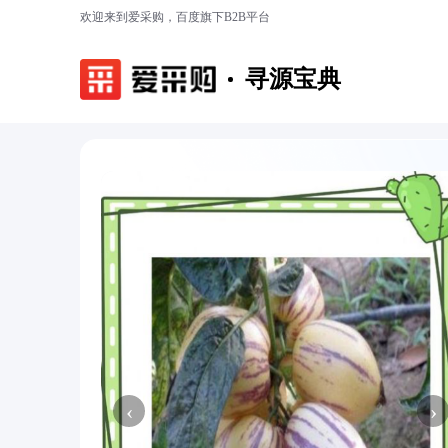
欢迎来到爱采购，百度旗下B2B平台
寻源宝典
‹
›