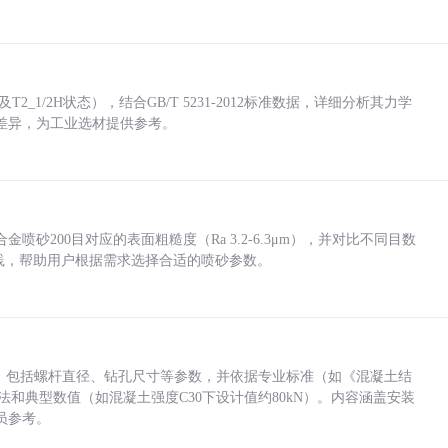
_1/2H状态），结合GB/T 5231-2012标准数据，详细分析其力学
差异，为工业选材提供参考。
砂200目对应的表面粗糙度（Ra 3.2-6.3μm），并对比不同目数
业实践，帮助用户根据需求选择合适的喷砂参数。
力，包括螺杆直径、钻孔尺寸等参数，并依据专业标准（如《混凝土结
方法和典型数值（如混凝土强度C30下设计值约80kN）。内容涵盖安装
员参考。