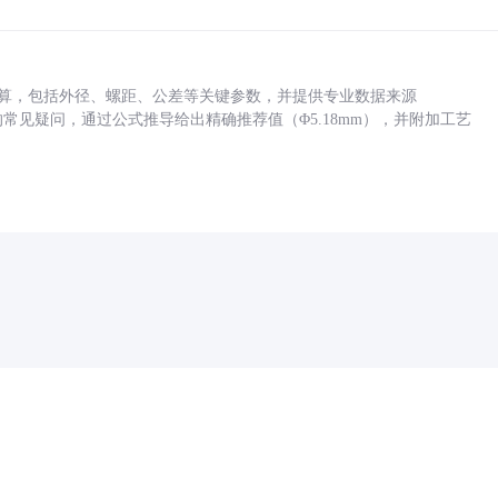
底孔计算，包括外径、螺距、公差等关键参数，并提供专业数据来源
孔尺寸的常见疑问，通过公式推导给出精确推荐值（Φ5.18mm），并附加工艺
药品医疗器械网络信息服务备案(京)网药械信息备字（2021）第00159号
京ICP证030173号
京公网安备11000002000001号