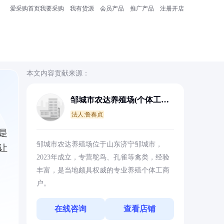
爱采购首页
我要采购
我有货源
会员产品
推广产品
注册开店
本文内容贡献来源：
邹城市农达养殖场(个体工商
户)
法人:鲁春贞
是
邹城市农达养殖场位于山东济宁邹城市，
让
2023年成立，专营鸵鸟、孔雀等禽类，经验
丰富，是当地颇具权威的专业养殖个体工商
户。
在线咨询
查看店铺