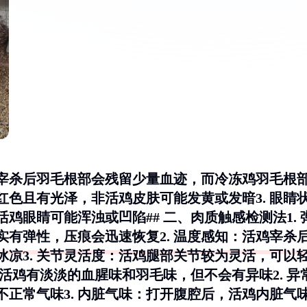
宰杀后羽毛根部会残留少量血迹，而冷冻鸡羽毛根
红色且有光泽，非活鸡皮肤可能发黄或发暗3.
眼睛
鸡眼睛可能浑浊或凹陷## 二、肉质触感检测法1.
实有弹性，压痕会迅速恢复2.
温度感知
：活鸡宰杀
凉3.
关节灵活度
：活鸡腿部关节较为灵活，可以
活鸡有淡淡的血腥味和羽毛味，但不会有异味2.
异
正常气味3.
内脏气味
：打开腹腔后，活鸡内脏气