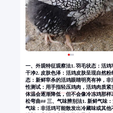
一、外观特征观察法1.
羽毛状态
：活鸡
干净2.
皮肤色泽
：活鸡皮肤呈现自然粉
态
：新鲜宰杀的活鸡眼睛明亮有神，非活
性测试
：用手指轻压鸡肉，活鸡肉质紧
体温会逐渐降低，但不会像冷冻鸡那样冰
松弯曲## 三、气味辨别法1.
新鲜气味
：
气味
：非活鸡可能散发出冷藏味或其他不