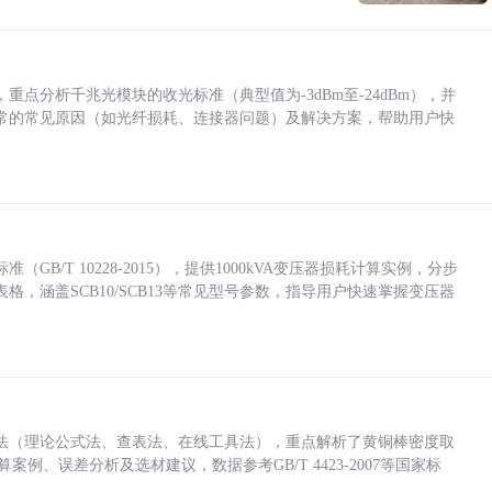
点分析千兆光模块的收光标准（典型值为-3dBm至-24dBm），并
常的常见原因（如光纤损耗、连接器问题）及解决方案，帮助用户快
/T 10228-2015），提供1000kVA变压器损耗计算实例，分步
，涵盖SCB10/SCB13等常见型号参数，指导用户快速掌握变压器
法（理论公式法、查表法、在线工具法），重点解析了黄铜棒密度取
计算案例、误差分析及选材建议，数据参考GB/T 4423-2007等国家标