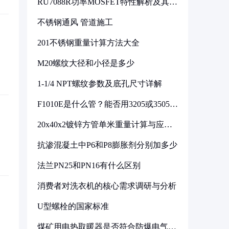
RU7088R功率MOSFET特性解析及其在
可调电源设计中的实践
不锈钢通风 管道施工
201不锈钢重量计算方法大全
M20螺纹大径和小径是多少
1-1/4 NPT螺纹参数及底孔尺寸详解
F1010E是什么管？能否用3205或3505代
换
20x40x2镀锌方管单米重量计算与应用
分析
抗渗混凝土中P6和P8膨胀剂分别加多少
法兰PN25和PN16有什么区别
消费者对洗衣机的核心需求调研与分析
U型螺栓的国家标准
煤矿用电热取暖器是否符合防爆电气设