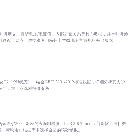
括各引脚定义、典型电压/电流值、内部逻辑关系等核心数据，并附引脚参
电路设计要点，数据参考自杭州士兰微电子官方规格书（版本
_1/2H状态），结合GB/T 5231-2012标准数据，详细分析其力学
差异，为工业选材提供参考。
砂200目对应的表面粗糙度（Ra 3.2-6.3μm），并对比不同目数
业实践，帮助用户根据需求选择合适的喷砂参数。