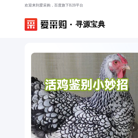
欢迎来到爱采购，百度旗下B2B平台
寻源宝典
‹
›