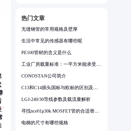
热门文章
无缝钢管的常用规格及壁厚
生活中常见的传感器有哪些呢
PE100管材的含义是什么
工业厂房载重标准：一平方米能承受多
少公斤
部
CONOSTAN公司简介
状
C13和C14插头国标与欧标的区别及其
弹
标准解析
LGJ-240/30导线参数及载流量解析
后
轻
寻找nce01p30k MOSFET管的合适替代
型号
常
电梯的尺寸有哪些规格
味