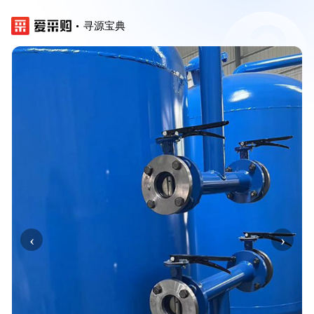
寻源宝典
‹
›