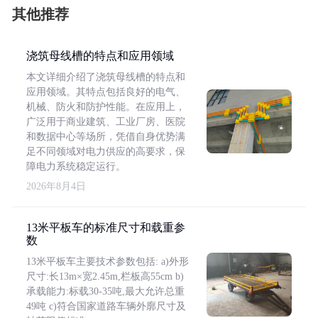
其他推荐
浇筑母线槽的特点和应用领域
本文详细介绍了浇筑母线槽的特点和
应用领域。其特点包括良好的电气、
机械、防火和防护性能。在应用上，
广泛用于商业建筑、工业厂房、医院
和数据中心等场所，凭借自身优势满
足不同领域对电力供应的高要求，保
障电力系统稳定运行。
2026年8月4日
13米平板车的标准尺寸和载重参
数
13米平板车主要技术参数包括: a)外形
尺寸:长13m×宽2.45m,栏板高55cm b)
承载能力:标载30-35吨,最大允许总重
49吨 c)符合国家道路车辆外廓尺寸及