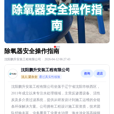
除氧器安全操作指南
沈阳鹏升安装工程有限公司
·
2026-04-12 06:27:43
沈阳鹏升安装工程有限公司
咨询
进店
法人:梁永全
通过真实性核验
沈阳鹏升安装工程有限公司坐落于辽宁省沈阳市铁西区，
2011年成立以来专注水处理领域，主营反渗透设备、活性
炭及多介质过滤系统，提供从研发设计到施工运维的全链
条环保解决方案。公司拥有工程设计施工双资质，技术团
队经验丰富，业务覆盖工业废水治理、海水淡化等高端领