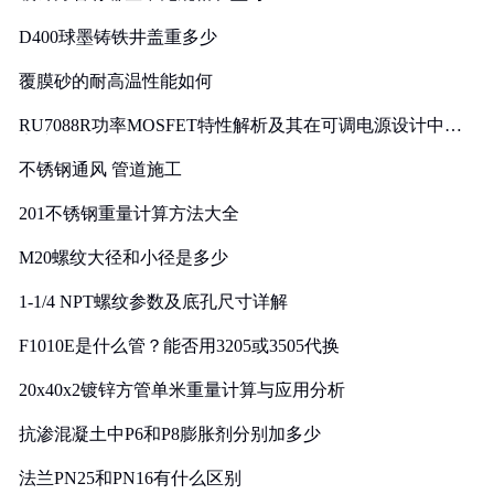
D400球墨铸铁井盖重多少
覆膜砂的耐高温性能如何
RU7088R功率MOSFET特性解析及其在可调电源设计中的
实践
不锈钢通风 管道施工
201不锈钢重量计算方法大全
M20螺纹大径和小径是多少
1-1/4 NPT螺纹参数及底孔尺寸详解
F1010E是什么管？能否用3205或3505代换
20x40x2镀锌方管单米重量计算与应用分析
抗渗混凝土中P6和P8膨胀剂分别加多少
法兰PN25和PN16有什么区别