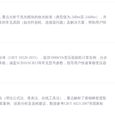
点分析千兆光模块的收光标准（典型值为-3dBm至-24dBm），并
常的常见原因（如光纤损耗、连接器问题）及解决方案，帮助用户快
/T 10228-2015），提供1000kVA变压器损耗计算实例，分步
，涵盖SCB10/SCB13等常见型号参数，指导用户快速掌握变压器
法（理论公式法、查表法、在线工具法），重点解析了黄铜棒密度取
计算案例、误差分析及选材建议，数据参考GB/T 4423-2007等国家标