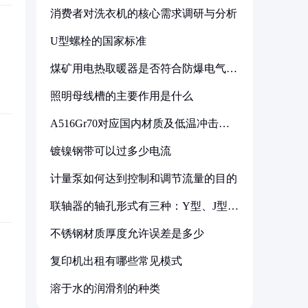
消费者对洗衣机的核心需求调研与分析
U型螺栓的国家标准
煤矿用电热取暖器是否符合防爆电气设
备标准
照明母线槽的主要作用是什么
A516Gr70对应国内材质及低温冲击要
求解析
镀镍钢带可以过多少电流
计量泵如何达到控制和调节流量的目的
联轴器的轴孔形式有三种：Y型、J型、
Z型
不锈钢材质厚度允许误差是多少
复印机出租有哪些常见模式
溶于水的润滑剂的种类