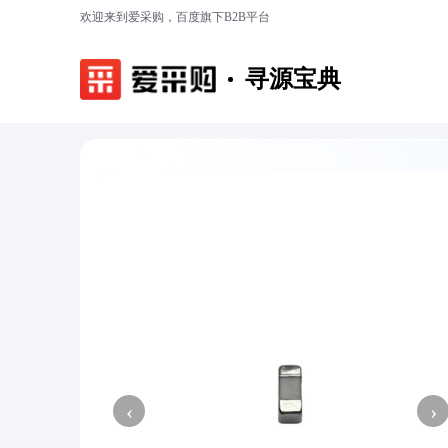
欢迎来到爱采购，百度旗下B2B平台
寻源宝典
‹
›