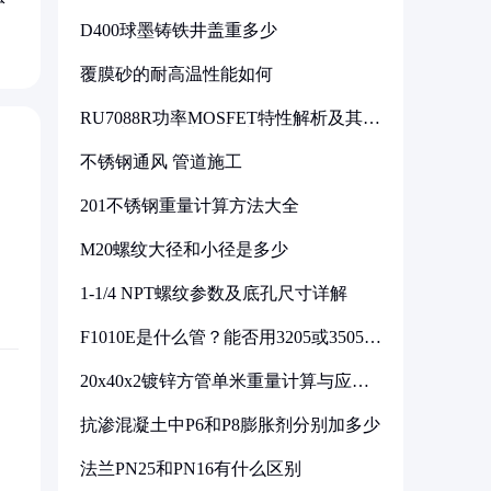
D400球墨铸铁井盖重多少
覆膜砂的耐高温性能如何
RU7088R功率MOSFET特性解析及其在
可调电源设计中的实践
不锈钢通风 管道施工
201不锈钢重量计算方法大全
M20螺纹大径和小径是多少
1-1/4 NPT螺纹参数及底孔尺寸详解
F1010E是什么管？能否用3205或3505代
换
20x40x2镀锌方管单米重量计算与应用
分析
抗渗混凝土中P6和P8膨胀剂分别加多少
法兰PN25和PN16有什么区别