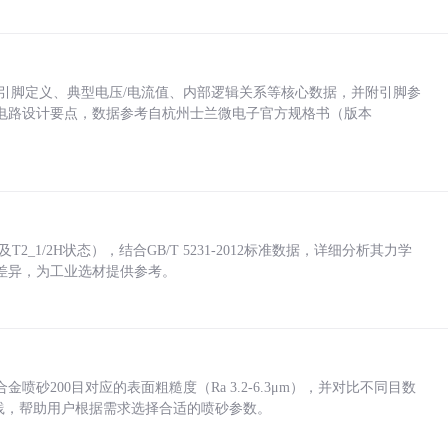
括各引脚定义、典型电压/电流值、内部逻辑关系等核心数据，并附引脚参
电路设计要点，数据参考自杭州士兰微电子官方规格书（版本
_1/2H状态），结合GB/T 5231-2012标准数据，详细分析其力学
差异，为工业选材提供参考。
砂200目对应的表面粗糙度（Ra 3.2-6.3μm），并对比不同目数
业实践，帮助用户根据需求选择合适的喷砂参数。