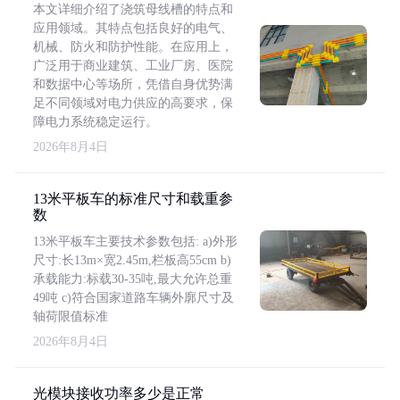
本文详细介绍了浇筑母线槽的特点和
应用领域。其特点包括良好的电气、
机械、防火和防护性能。在应用上，
广泛用于商业建筑、工业厂房、医院
和数据中心等场所，凭借自身优势满
足不同领域对电力供应的高要求，保
障电力系统稳定运行。
2026年8月4日
13米平板车的标准尺寸和载重参
数
13米平板车主要技术参数包括: a)外形
尺寸:长13m×宽2.45m,栏板高55cm b)
承载能力:标载30-35吨,最大允许总重
49吨 c)符合国家道路车辆外廓尺寸及
轴荷限值标准
2026年8月4日
光模块接收功率多少是正常