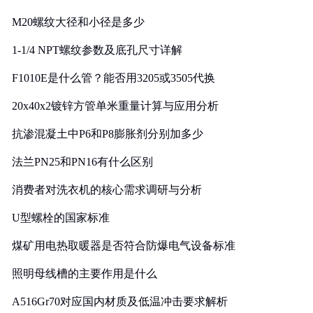
M20螺纹大径和小径是多少
1-1/4 NPT螺纹参数及底孔尺寸详解
F1010E是什么管？能否用3205或3505代换
20x40x2镀锌方管单米重量计算与应用分析
抗渗混凝土中P6和P8膨胀剂分别加多少
法兰PN25和PN16有什么区别
消费者对洗衣机的核心需求调研与分析
U型螺栓的国家标准
煤矿用电热取暖器是否符合防爆电气设备标准
照明母线槽的主要作用是什么
A516Gr70对应国内材质及低温冲击要求解析