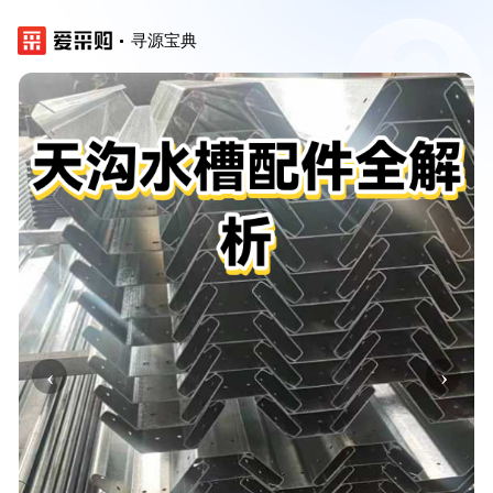
寻源宝典
‹
›