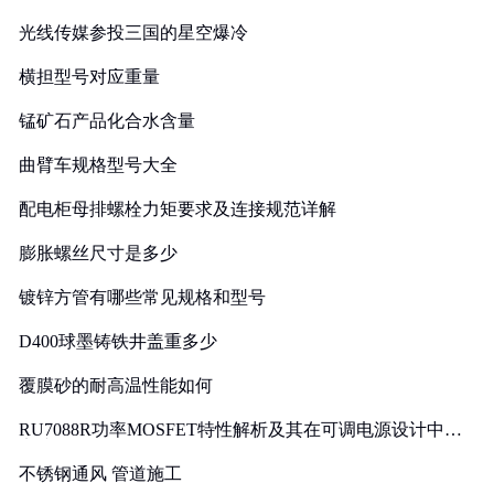
光线传媒参投三国的星空爆冷
横担型号对应重量
锰矿石产品化合水含量
曲臂车规格型号大全
配电柜母排螺栓力矩要求及连接规范详解
膨胀螺丝尺寸是多少
镀锌方管有哪些常见规格和型号
D400球墨铸铁井盖重多少
覆膜砂的耐高温性能如何
RU7088R功率MOSFET特性解析及其在可调电源设计中的
实践
不锈钢通风 管道施工