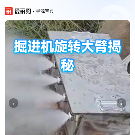
寻源宝典
‹
›