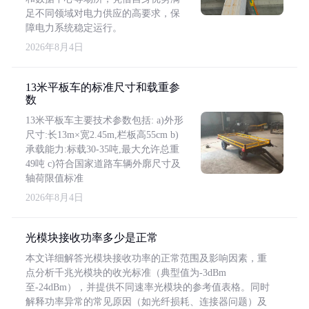
足不同领域对电力供应的高要求，保
障电力系统稳定运行。
2026年8月4日
13米平板车的标准尺寸和载重参
数
13米平板车主要技术参数包括: a)外形
尺寸:长13m×宽2.45m,栏板高55cm b)
承载能力:标载30-35吨,最大允许总重
49吨 c)符合国家道路车辆外廓尺寸及
轴荷限值标准
2026年8月4日
光模块接收功率多少是正常
本文详细解答光模块接收功率的正常范围及影响因素，重
点分析千兆光模块的收光标准（典型值为-3dBm
至-24dBm），并提供不同速率光模块的参考值表格。同时
解释功率异常的常见原因（如光纤损耗、连接器问题）及