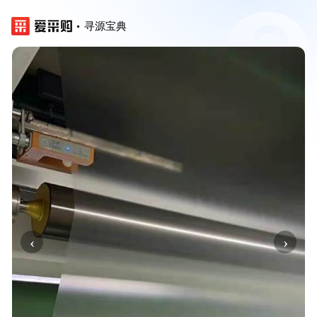
寻源宝典
‹
›