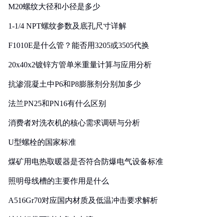
M20螺纹大径和小径是多少
1-1/4 NPT螺纹参数及底孔尺寸详解
F1010E是什么管？能否用3205或3505代换
20x40x2镀锌方管单米重量计算与应用分析
抗渗混凝土中P6和P8膨胀剂分别加多少
法兰PN25和PN16有什么区别
消费者对洗衣机的核心需求调研与分析
U型螺栓的国家标准
煤矿用电热取暖器是否符合防爆电气设备标准
照明母线槽的主要作用是什么
A516Gr70对应国内材质及低温冲击要求解析