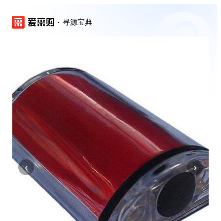
寻源宝典
‹
›