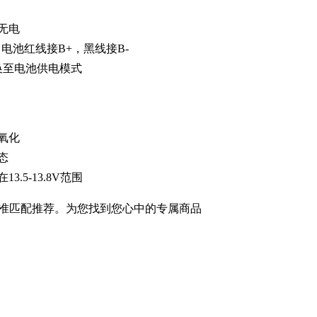
无电
电池红线接B+，黑线接B-
换至电池供电模式
氧化
态
5-13.8V范围
准匹配推荐。为您找到您心中的专属商品