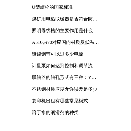
与分析
U型螺栓的国家标准
煤矿用电热取暖器是否符合防爆
电气设备标准
照明母线槽的主要作用是什么
A516Gr70对应国内材质及低温冲
击要求解析
镀镍钢带可以过多少电流
计量泵如何达到控制和调节流量
的目的
联轴器的轴孔形式有三种：Y
型、J型、Z型
不锈钢材质厚度允许误差是多少
复印机出租有哪些常见模式
溶于水的润滑剂的种类