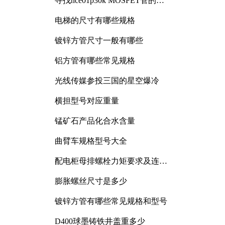
寻找nce01p30k MOSFET管的合
适替代型号
电梯的尺寸有哪些规格
镀锌方管尺寸一般有哪些
铝方管有哪些常见规格
光线传媒参投三国的星空爆冷
横担型号对应重量
锰矿石产品化合水含量
曲臂车规格型号大全
配电柜母排螺栓力矩要求及连接
规范详解
膨胀螺丝尺寸是多少
镀锌方管有哪些常见规格和型号
D400球墨铸铁井盖重多少