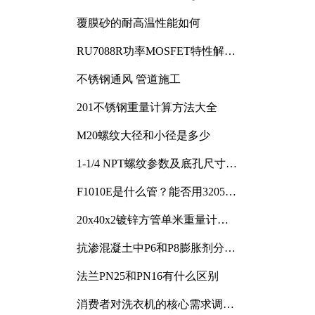
覆膜砂的耐高温性能如何
RU7088R功率MOSFET特性解析
及其在可调电源设计中的实践
不锈钢通风 管道施工
201不锈钢重量计算方法大全
M20螺纹大径和小径是多少
1-1/4 NPT螺纹参数及底孔尺寸详
解
F1010E是什么管？能否用3205或
3505代换
20x40x2镀锌方管单米重量计算
与应用分析
抗渗混凝土中P6和P8膨胀剂分别
加多少
法兰PN25和PN16有什么区别
消费者对洗衣机的核心需求调研