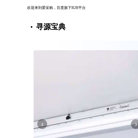
欢迎来到爱采购，百度旗下B2B平台
寻源宝典
‹
›