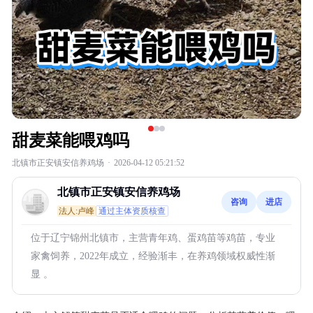
甜麦菜能喂鸡吗
北镇市正安镇安信养鸡场
·
2026-04-12 05:21:52
北镇市正安镇安信养鸡场
咨询
进店
法人:卢峰
通过主体资质核查
位于辽宁锦州北镇市，主营青年鸡、蛋鸡苗等鸡苗，专业
家禽饲养，2022年成立，经验渐丰，在养鸡领域权威性渐
显 。