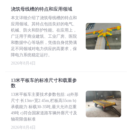
浇筑母线槽的特点和应用领域
本文详细介绍了浇筑母线槽的特点和
应用领域。其特点包括良好的电气、
机械、防火和防护性能。在应用上，
广泛用于商业建筑、工业厂房、医院
和数据中心等场所，凭借自身优势满
足不同领域对电力供应的高要求，保
障电力系统稳定运行。
2026年8月4日
13米平板车的标准尺寸和载重参
数
13米平板车主要技术参数包括: a)外形
尺寸:长13m×宽2.45m,栏板高55cm b)
承载能力:标载30-35吨,最大允许总重
49吨 c)符合国家道路车辆外廓尺寸及
轴荷限值标准
2026年8月4日