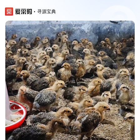
寻源宝典
‹
›