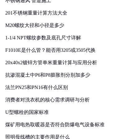
不锈钢通风 管道施工
201不锈钢重量计算方法大全
M20螺纹大径和小径是多少
1-1/4 NPT螺纹参数及底孔尺寸详解
F1010E是什么管？能否用3205或3505代换
20x40x2镀锌方管单米重量计算与应用分析
抗渗混凝土中P6和P8膨胀剂分别加多少
法兰PN25和PN16有什么区别
消费者对洗衣机的核心需求调研与分析
U型螺栓的国家标准
煤矿用电热取暖器是否符合防爆电气设备标准
照明母线槽的主要作用是什么