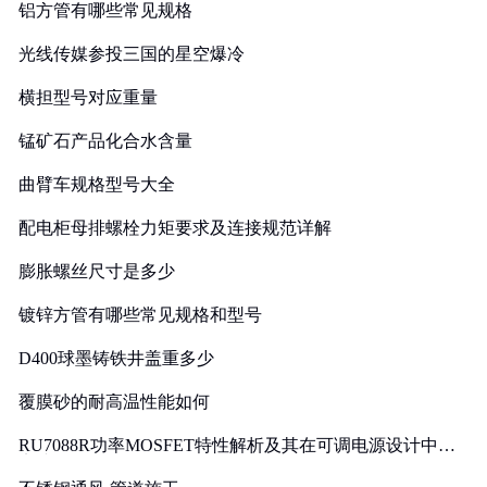
铝方管有哪些常见规格
光线传媒参投三国的星空爆冷
横担型号对应重量
锰矿石产品化合水含量
曲臂车规格型号大全
配电柜母排螺栓力矩要求及连接规范详解
膨胀螺丝尺寸是多少
镀锌方管有哪些常见规格和型号
D400球墨铸铁井盖重多少
覆膜砂的耐高温性能如何
RU7088R功率MOSFET特性解析及其在可调电源设计中的
实践