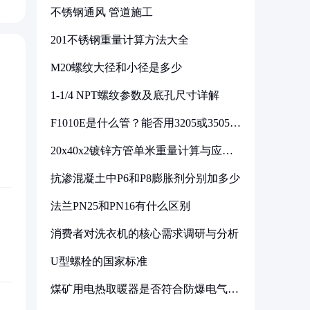
不锈钢通风 管道施工
201不锈钢重量计算方法大全
M20螺纹大径和小径是多少
1-1/4 NPT螺纹参数及底孔尺寸详解
F1010E是什么管？能否用3205或3505代
换
20x40x2镀锌方管单米重量计算与应用
分析
抗渗混凝土中P6和P8膨胀剂分别加多少
法兰PN25和PN16有什么区别
消费者对洗衣机的核心需求调研与分析
U型螺栓的国家标准
煤矿用电热取暖器是否符合防爆电气设
备标准