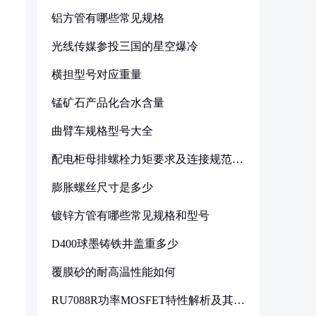
铝方管有哪些常见规格
光线传媒参投三国的星空爆冷
横担型号对应重量
锰矿石产品化合水含量
曲臂车规格型号大全
配电柜母排螺栓力矩要求及连接规范详
解
膨胀螺丝尺寸是多少
镀锌方管有哪些常见规格和型号
D400球墨铸铁井盖重多少
覆膜砂的耐高温性能如何
RU7088R功率MOSFET特性解析及其在
可调电源设计中的实践