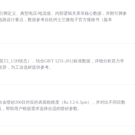
括各引脚定义、典型电压/电流值、内部逻辑关系等核心数据，并附引脚参
电路设计要点，数据参考自杭州士兰微电子官方规格书（版本
_1/2H状态），结合GB/T 5231-2012标准数据，详细分析其力学
差异，为工业选材提供参考。
砂200目对应的表面粗糙度（Ra 3.2-6.3μm），并对比不同目数
业实践，帮助用户根据需求选择合适的喷砂参数。