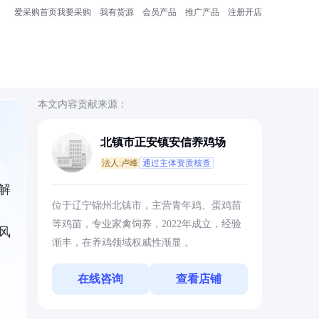
爱采购首页
我要采购
我有货源
会员产品
推广产品
注册开店
本文内容贡献来源：
北镇市正安镇安信养鸡场
法人:卢峰
通过主体资质核查
解
位于辽宁锦州北镇市，主营青年鸡、蛋鸡苗
等鸡苗，专业家禽饲养，2022年成立，经验
风
渐丰，在养鸡领域权威性渐显 。
在线咨询
查看店铺