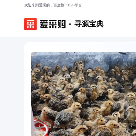
欢迎来到爱采购，百度旗下B2B平台
寻源宝典
‹
›