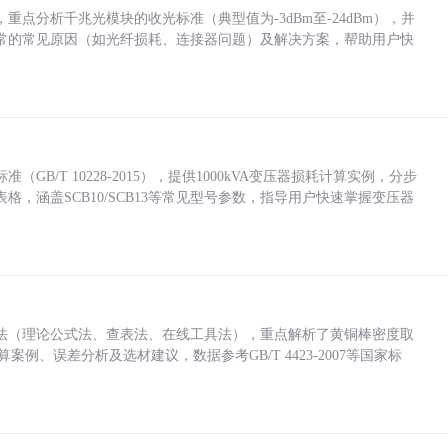
点分析千兆光模块的收光标准（典型值为-3dBm至-24dBm），并
常的常见原因（如光纤损耗、连接器问题）及解决方案，帮助用户快
/T 10228-2015），提供1000kVA变压器损耗计算实例，分步
，涵盖SCB10/SCB13等常见型号参数，指导用户快速掌握变压器
法（理论公式法、查表法、在线工具法），重点解析了黄铜棒密度取
计算案例、误差分析及选材建议，数据参考GB/T 4423-2007等国家标