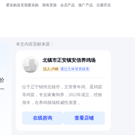
爱采购首页
我要采购
我有货源
会员产品
推广产品
注册开店
本文内容贡献来源：
北镇市正安镇安信养鸡场
法人:卢峰
通过主体资质核查
价
位于辽宁锦州北镇市，主营青年鸡、蛋鸡苗
一
等鸡苗，专业家禽饲养，2022年成立，经验
渐丰，在养鸡领域权威性渐显 。
在线咨询
查看店铺