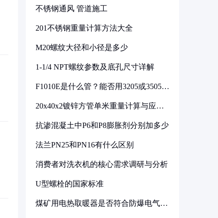
不锈钢通风 管道施工
201不锈钢重量计算方法大全
M20螺纹大径和小径是多少
1-1/4 NPT螺纹参数及底孔尺寸详解
F1010E是什么管？能否用3205或3505代
换
20x40x2镀锌方管单米重量计算与应用
分析
抗渗混凝土中P6和P8膨胀剂分别加多少
法兰PN25和PN16有什么区别
消费者对洗衣机的核心需求调研与分析
U型螺栓的国家标准
煤矿用电热取暖器是否符合防爆电气设
备标准