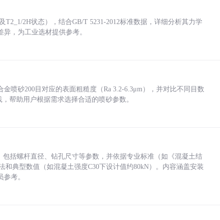
_1/2H状态），结合GB/T 5231-2012标准数据，详细分析其力学
差异，为工业选材提供参考。
砂200目对应的表面粗糙度（Ra 3.2-6.3μm），并对比不同目数
业实践，帮助用户根据需求选择合适的喷砂参数。
力，包括螺杆直径、钻孔尺寸等参数，并依据专业标准（如《混凝土结
方法和典型数值（如混凝土强度C30下设计值约80kN）。内容涵盖安装
员参考。