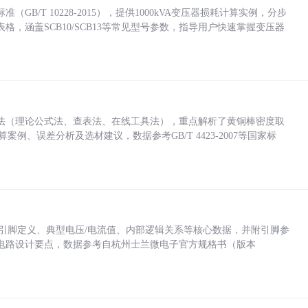
/T 10228-2015），提供1000kVA变压器损耗计算实例，分步
，涵盖SCB10/SCB13等常见型号参数，指导用户快速掌握变压器
法（理论公式法、查表法、在线工具法），重点解析了黄铜棒密度取
计算案例、误差分析及选材建议，数据参考GB/T 4423-2007等国家标
括各引脚定义、典型电压/电流值、内部逻辑关系等核心数据，并附引脚参
电路设计要点，数据参考自杭州士兰微电子官方规格书（版本