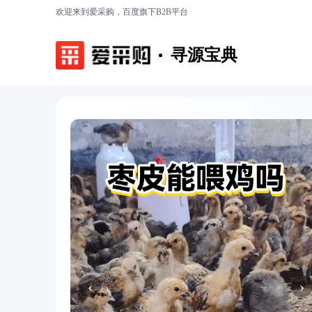
欢迎来到爱采购，百度旗下B2B平台
寻源宝典
‹
›