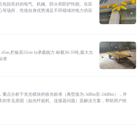
点包括良好的电气、机械、防火和防护性能。在应
心等场所，凭借自身优势满足不同领域对电力供应
5m,栏板高55cm b)承载能力:标载30-35吨,最大允
标准
点分析千兆光模块的收光标准（典型值为-3dBm至-24dBm），并
常的常见原因（如光纤损耗、连接器问题）及解决方案，帮助用户快