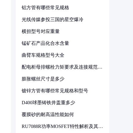
铝方管有哪些常见规格
光线传媒参投三国的星空爆冷
横担型号对应重量
锰矿石产品化合水含量
曲臂车规格型号大全
配电柜母排螺栓力矩要求及连接规范详
解
膨胀螺丝尺寸是多少
镀锌方管有哪些常见规格和型号
D400球墨铸铁井盖重多少
覆膜砂的耐高温性能如何
RU7088R功率MOSFET特性解析及其在
可调电源设计中的实践