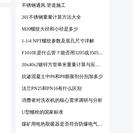
不锈钢通风 管道施工
201不锈钢重量计算方法大全
M20螺纹大径和小径是多少
1-1/4 NPT螺纹参数及底孔尺寸详解
F1010E是什么管？能否用3205或3505代
换
20x40x2镀锌方管单米重量计算与应用
分析
抗渗混凝土中P6和P8膨胀剂分别加多少
法兰PN25和PN16有什么区别
消费者对洗衣机的核心需求调研与分析
U型螺栓的国家标准
煤矿用电热取暖器是否符合防爆电气设
备标准