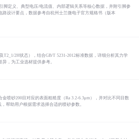
括各引脚定义、典型电压/电流值、内部逻辑关系等核心数据，并附引脚参
电路设计要点，数据参考自杭州士兰微电子官方规格书（版本
_1/2H状态），结合GB/T 5231-2012标准数据，详细分析其力学
差异，为工业选材提供参考。
砂200目对应的表面粗糙度（Ra 3.2-6.3μm），并对比不同目数
业实践，帮助用户根据需求选择合适的喷砂参数。