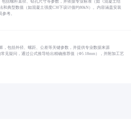
力，包括螺杆直径、钻孔尺寸等参数，并依据专业标准（如《混凝土结
方法和典型数值（如混凝土强度C30下设计值约80kN）。内容涵盖安装
员参考。
底孔计算，包括外径、螺距、公差等关键参数，并提供专业数据来源
孔尺寸的常见疑问，通过公式推导给出精确推荐值（Φ5.18mm），并附加工艺