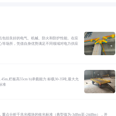
点包括良好的电气、机械、防火和防护性能。在应
心等场所，凭借自身优势满足不同领域对电力供应
5m,栏板高55cm b)承载能力:标载30-35吨,最大允
标准
点分析千兆光模块的收光标准（典型值为-3dBm至-24dBm），并