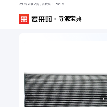
欢迎来到爱采购，百度旗下B2B平台
寻源宝典
‹
›