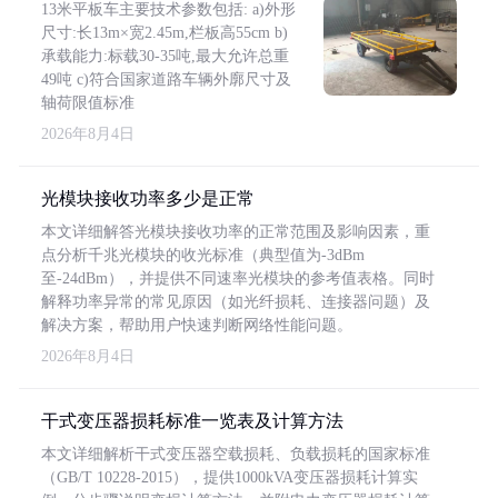
13米平板车主要技术参数包括: a)外形
尺寸:长13m×宽2.45m,栏板高55cm b)
承载能力:标载30-35吨,最大允许总重
49吨 c)符合国家道路车辆外廓尺寸及
轴荷限值标准
2026年8月4日
光模块接收功率多少是正常
本文详细解答光模块接收功率的正常范围及影响因素，重
点分析千兆光模块的收光标准（典型值为-3dBm
至-24dBm），并提供不同速率光模块的参考值表格。同时
解释功率异常的常见原因（如光纤损耗、连接器问题）及
解决方案，帮助用户快速判断网络性能问题。
2026年8月4日
干式变压器损耗标准一览表及计算方法
本文详细解析干式变压器空载损耗、负载损耗的国家标准
（GB/T 10228-2015），提供1000kVA变压器损耗计算实