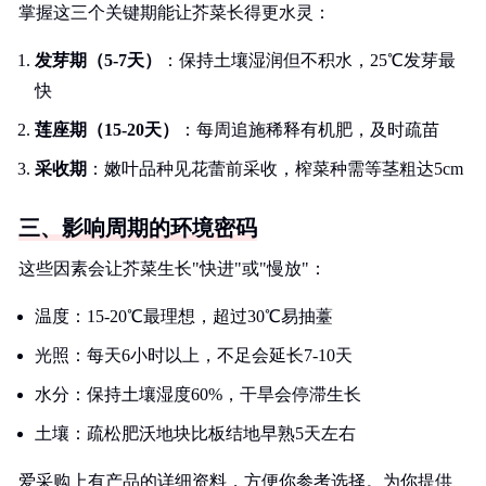
掌握这三个关键期能让芥菜长得更水灵：
发芽期（5-7天）
：保持土壤湿润但不积水，25℃发芽最
快
莲座期（15-20天）
：每周追施稀释有机肥，及时疏苗
采收期
：嫩叶品种见花蕾前采收，榨菜种需等茎粗达5cm
三、影响周期的环境密码
这些因素会让芥菜生长"快进"或"慢放"：
温度：15-20℃最理想，超过30℃易抽薹
光照：每天6小时以上，不足会延长7-10天
水分：保持土壤湿度60%，干旱会停滞生长
土壤：疏松肥沃地块比板结地早熟5天左右
爱采购上有产品的详细资料，方便你参考选择。为你提供