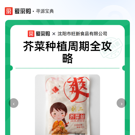
寻源宝典
‹
›