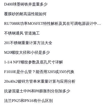
D400球墨铸铁井盖重多少
覆膜砂的耐高温性能如何
RU7088R功率MOSFET特性解析及其在可调电源设计中的
实践
不锈钢通风 管道施工
201不锈钢重量计算方法大全
M20螺纹大径和小径是多少
1-1/4 NPT螺纹参数及底孔尺寸详解
F1010E是什么管？能否用3205或3505代换
20x40x2镀锌方管单米重量计算与应用分析
抗渗混凝土中P6和P8膨胀剂分别加多少
法兰PN25和PN16有什么区别