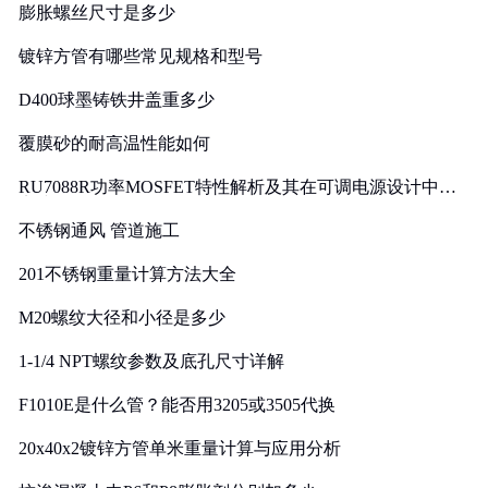
膨胀螺丝尺寸是多少
镀锌方管有哪些常见规格和型号
D400球墨铸铁井盖重多少
覆膜砂的耐高温性能如何
RU7088R功率MOSFET特性解析及其在可调电源设计中的
实践
不锈钢通风 管道施工
201不锈钢重量计算方法大全
M20螺纹大径和小径是多少
1-1/4 NPT螺纹参数及底孔尺寸详解
F1010E是什么管？能否用3205或3505代换
20x40x2镀锌方管单米重量计算与应用分析