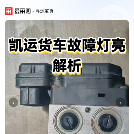
寻源宝典
‹
›