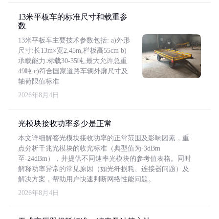
13米平板车的标准尺寸和载重参
数
13米平板车主要技术参数包括: a)外形
尺寸:长13m×宽2.45m,栏板高55cm b)
承载能力:标载30-35吨,最大允许总重
49吨 c)符合国家道路车辆外廓尺寸及
轴荷限值标准
2026年8月4日
光模块接收功率多少是正常
本文详细解答光模块接收功率的正常范围及影响因素，重
点分析千兆光模块的收光标准（典型值为-3dBm
至-24dBm），并提供不同速率光模块的参考值表格。同时
解释功率异常的常见原因（如光纤损耗、连接器问题）及
解决方案，帮助用户快速判断网络性能问题。
2026年8月4日