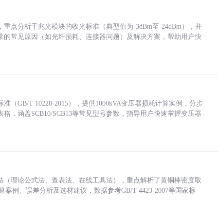
点分析千兆光模块的收光标准（典型值为-3dBm至-24dBm），并
常的常见原因（如光纤损耗、连接器问题）及解决方案，帮助用户快
/T 10228-2015），提供1000kVA变压器损耗计算实例，分步
，涵盖SCB10/SCB13等常见型号参数，指导用户快速掌握变压器
法（理论公式法、查表法、在线工具法），重点解析了黄铜棒密度取
计算案例、误差分析及选材建议，数据参考GB/T 4423-2007等国家标