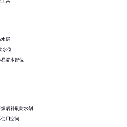
录工具
防水层
次水位
等易渗水部位
干燥后补刷防水剂
再使用空间