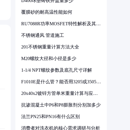
D400球墨铸铁井盖重多少
覆膜砂的耐高温性能如何
RU7088R功率MOSFET特性解析及其在
可调电源设计中的实践
不锈钢通风 管道施工
201不锈钢重量计算方法大全
M20螺纹大径和小径是多少
1-1/4 NPT螺纹参数及底孔尺寸详解
F1010E是什么管？能否用3205或3505代
换
20x40x2镀锌方管单米重量计算与应用
分析
抗渗混凝土中P6和P8膨胀剂分别加多少
法兰PN25和PN16有什么区别
消费者对洗衣机的核心需求调研与分析