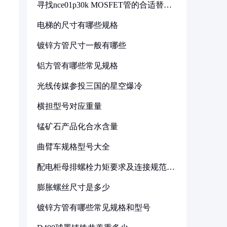
寻找nce01p30k MOSFET管的合适替代
型号
电梯的尺寸有哪些规格
镀锌方管尺寸一般有哪些
铝方管有哪些常见规格
光线传媒参投三国的星空爆冷
横担型号对应重量
锰矿石产品化合水含量
曲臂车规格型号大全
配电柜母排螺栓力矩要求及连接规范详
解
膨胀螺丝尺寸是多少
镀锌方管有哪些常见规格和型号