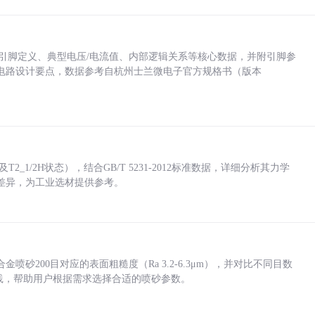
括各引脚定义、典型电压/电流值、内部逻辑关系等核心数据，并附引脚参
电路设计要点，数据参考自杭州士兰微电子官方规格书（版本
_1/2H状态），结合GB/T 5231-2012标准数据，详细分析其力学
差异，为工业选材提供参考。
砂200目对应的表面粗糙度（Ra 3.2-6.3μm），并对比不同目数
业实践，帮助用户根据需求选择合适的喷砂参数。