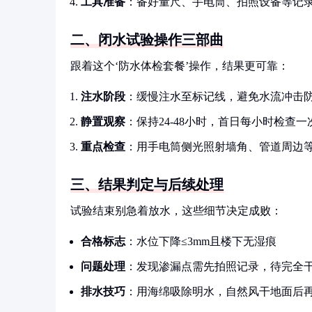
工具准备
：备好量尺、手电筒、拍照设备等记
二、闭水试验操作三部曲
跟着这个‘防水体检套餐’操作，结果更可靠：
注水阶段
：缓慢注水至标记线，避免水流冲击
静置观察
：保持24-48小时，首日每小时检查一
重点检查
：用手电筒侧光照射墙角、管道周边
三、结果判定与后续处理
试验结束别急着放水，这些细节决定成败：
合格标志
：水位下降≤3mm且楼下无湿痕
问题处理
：发现渗漏点需先拍照记录，待完全
排水技巧
：用海绵吸除明水，自然风干地面后