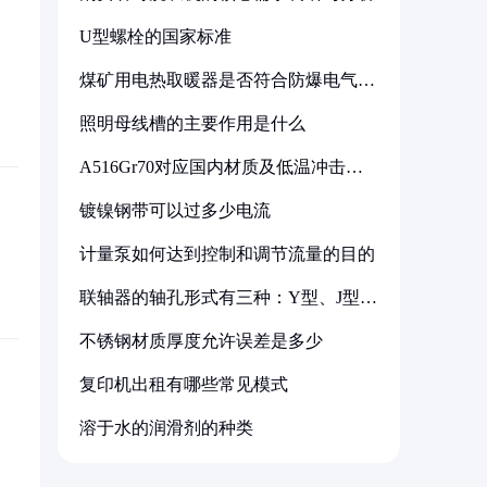
U型螺栓的国家标准
煤矿用电热取暖器是否符合防爆电气设
备标准
照明母线槽的主要作用是什么
A516Gr70对应国内材质及低温冲击要
求解析
镀镍钢带可以过多少电流
计量泵如何达到控制和调节流量的目的
联轴器的轴孔形式有三种：Y型、J型、
Z型
不锈钢材质厚度允许误差是多少
复印机出租有哪些常见模式
溶于水的润滑剂的种类