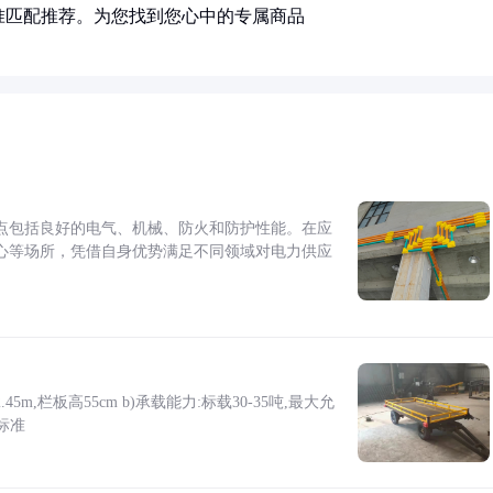
准匹配推荐。为您找到您心中的专属商品
点包括良好的电气、机械、防火和防护性能。在应
心等场所，凭借自身优势满足不同领域对电力供应
5m,栏板高55cm b)承载能力:标载30-35吨,最大允
标准