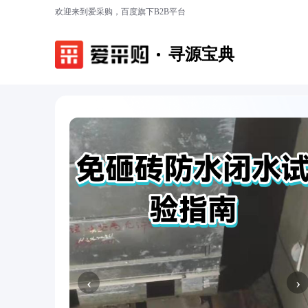
欢迎来到爱采购，百度旗下B2B平台
寻源宝典
‹
›